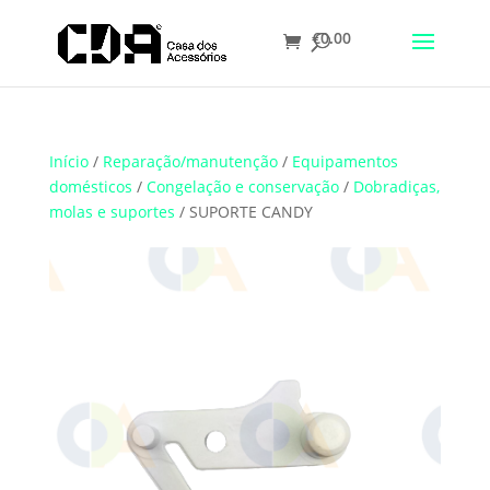
€
0.00
Translate
Início
/
Reparação/manutenção
/
Equipamentos
domésticos
/
Congelação e conservação
/
Dobradiças,
molas e suportes
/ SUPORTE CANDY