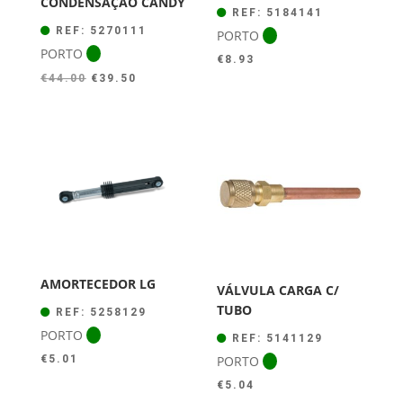
CONDENSAÇÃO CANDY
REF: 5184141
REF: 5270111
PORTO
PORTO
€
8.93
O
O
€
44.00
€
39.50
preço
preço
original
atual
era:
é:
€44.00.
€39.50.
AMORTECEDOR LG
VÁLVULA CARGA C/
TUBO
REF: 5258129
PORTO
REF: 5141129
PORTO
€
5.01
€
5.04