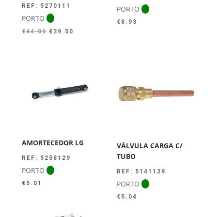
REF: 5270111
PORTO
PORTO
€
8.93
O
O
€
44.00
€
39.50
preço
preço
original
atual
era:
é:
€44.00.
€39.50.
AMORTECEDOR LG
VÁLVULA CARGA C/
TUBO
REF: 5258129
PORTO
REF: 5141129
PORTO
€
5.01
€
5.04