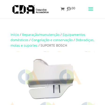
€
0.00
Translate
Início
/
Reparação/manutenção
/
Equipamentos
domésticos
/
Congelação e conservação
/
Dobradiças,
molas e suportes
/ SUPORTE BOSCH