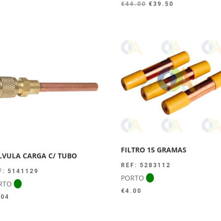
O
O
€
44.00
€
39.50
preço
preço
original
atual
era:
é:
€44.00.
€39.50.
FILTRO 15 GRAMAS
LVULA CARGA C/ TUBO
REF: 5283112
F: 5141129
PORTO
RTO
€
4.00
.04