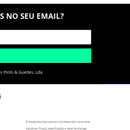
S NO SEU EMAIL?
os Pinto & Guedes, Lda.
s
As fotografias que ilustram os produtos são meramente
indicativas. Preços, especificações e datas de entrega