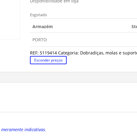
Disponibilidade em loja
Esgotado
Armazém
St
PORTO
REF:
5119414
Categoria:
Dobradiças, molas e suport
Esconder preços
o meramente indicativas.