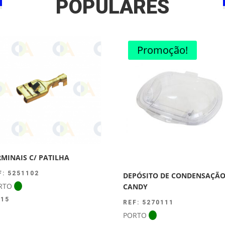
POPULARES
Promoção!
RMINAIS C/ PATILHA
F: 5251102
DEPÓSITO DE CONDENSAÇÃ
RTO
CANDY
.15
REF: 5270111
PORTO