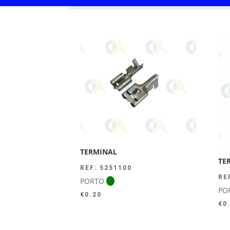
TERMINAL
TE
REF: 5251100
RE
PORTO
PO
€
0.20
€
0