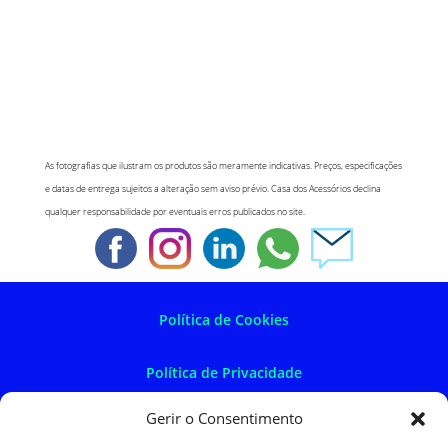
As fotografias que ilustram os produtos são meramente indicativas. Preços, especificações
e datas de entrega sujeitos a alteração sem aviso prévio. Casa dos Acessórios declina
qualquer responsabilidade por eventuais erros publicados no site.
Política de Cookies
Política de Privacidade
Gerir o Consentimento
Política de Devoluções