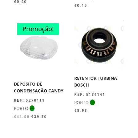
€
0.20
€
0.15
Promoção!
RETENTOR TURBINA
DEPÓSITO DE
BOSCH
CONDENSAÇÃO CANDY
REF: 5184141
REF: 5270111
PORTO
PORTO
€
8.93
O
O
€
44.00
€
39.50
preço
preço
original
atual