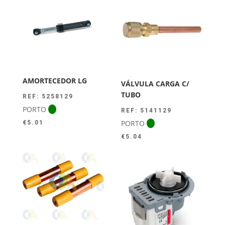
era:
é:
€44.00.
€39.50.
AMORTECEDOR LG
VÁLVULA CARGA C/
TUBO
REF: 5258129
PORTO
REF: 5141129
PORTO
€
5.01
€
5.04