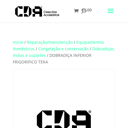
€
0.00
Translate
Início
/
Reparação/manutenção
/
Equipamentos
domésticos
/
Congelação e conservação
/
Dobradiças,
molas e suportes
/ DOBRADIÇA INFERIOR
FRIGORIFICO TEKA