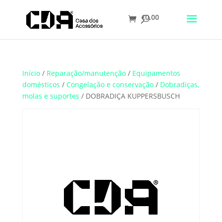
€
0.00
Translate
Início
/
Reparação/manutenção
/
Equipamentos
domésticos
/
Congelação e conservação
/
Dobradiças,
molas e suportes
/ DOBRADIÇA KUPPERSBUSCH