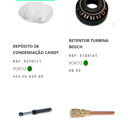
RETENTOR TURBINA
DEPÓSITO DE
BOSCH
CONDENSAÇÃO CANDY
REF: 5184141
REF: 5270111
PORTO
PORTO
€
8.93
O
O
€
44.00
€
39.50
preço
preço
original
atual
era:
é:
€44.00.
€39.50.