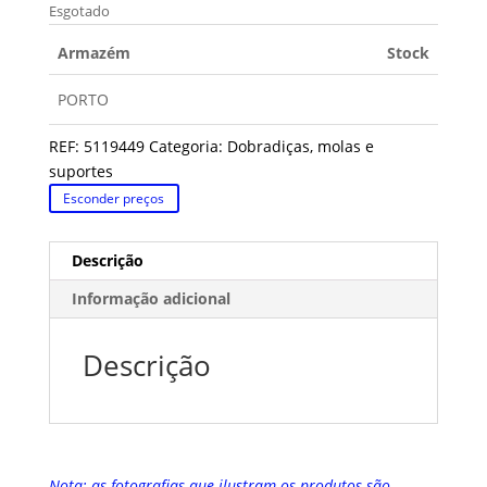
Esgotado
Armazém
Stock
PORTO
REF:
5119449
Categoria:
Dobradiças, molas e
suportes
Esconder preços
Descrição
Informação adicional
Descrição
Nota: as fotografias que ilustram os produtos são