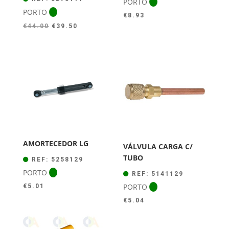
PORTO
PORTO
€
8.93
O
O
€
44.00
€
39.50
preço
preço
original
atual
era:
é:
€44.00.
€39.50.
AMORTECEDOR LG
VÁLVULA CARGA C/
TUBO
REF: 5258129
PORTO
REF: 5141129
PORTO
€
5.01
€
5.04