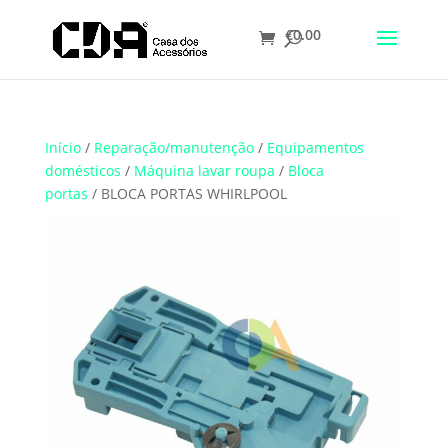
€
0.00
Translate
Início
/
Reparação/manutenção
/
Equipamentos
domésticos
/
Máquina lavar roupa
/
Bloca
portas
/ BLOCA PORTAS WHIRLPOOL