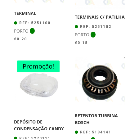
TERMINAL
TERMINAIS C/ PATILHA
REF: 5251100
REF: 5251102
PORTO
PORTO
€
0.20
€
0.15
Promoção!
RETENTOR TURBINA
DEPÓSITO DE
BOSCH
CONDENSAÇÃO CANDY
REF: 5184141
REF: 5270111