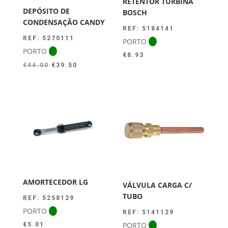
RETENTOR TURBINA
DEPÓSITO DE
BOSCH
CONDENSAÇÃO CANDY
REF: 5184141
REF: 5270111
PORTO
PORTO
€
8.93
O
O
€
44.00
€
39.50
preço
preço
original
atual
era:
é:
€44.00.
€39.50.
AMORTECEDOR LG
VÁLVULA CARGA C/
TUBO
REF: 5258129
PORTO
REF: 5141129
PORTO
€
5.01