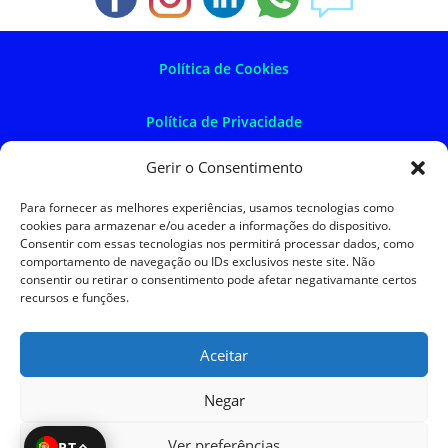
Política de Cookies
Política de Privacidade
Gerir o Consentimento
Política de Devoluções
Para fornecer as melhores experiências, usamos tecnologias como
cookies para armazenar e/ou aceder a informações do dispositivo.
Termos e Condições
Consentir com essas tecnologias nos permitirá processar dados, como
comportamento de navegação ou IDs exclusivos neste site. Não
consentir ou retirar o consentimento pode afetar negativamante certos
Resolução de Litígios
recursos e funções.
Aceitar
SKySIGMA
Negar
Ver preferências
PT