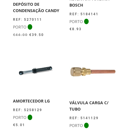
DEPÓSITO DE
BOSCH
CONDENSAÇÃO CANDY
REF: 5184141
REF: 5270111
PORTO
PORTO
€
8.93
O
O
€
44.00
€
39.50
preço
preço
original
atual
era:
é:
€44.00.
€39.50.
AMORTECEDOR LG
VÁLVULA CARGA C/
TUBO
REF: 5258129
PORTO
REF: 5141129
PORTO
€
5.01