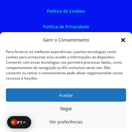
Política de Cookies
Política de Privacidade
Gerir o Consentimento
Política de Devoluções
Para fornecer as melhores experiências, usamos tecnologias como
cookies para armazenar e/ou aceder a informações do dispositivo.
Termos e Condições
Consentir com essas tecnologias nos permitirá processar dados, como
comportamento de navegação ou IDs exclusivos neste site. Não
consentir ou retirar o consentimento pode afetar negativamante certos
Resolução de Litígios
recursos e funções.
Aceitar
SKySIGMA
Negar
Ver preferências
PT