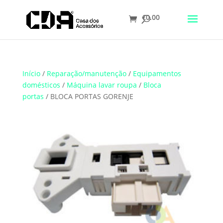
€
0.00
Translate
Início
/
Reparação/manutenção
/
Equipamentos
domésticos
/
Máquina lavar roupa
/
Bloca
portas
/ BLOCA PORTAS GORENJE