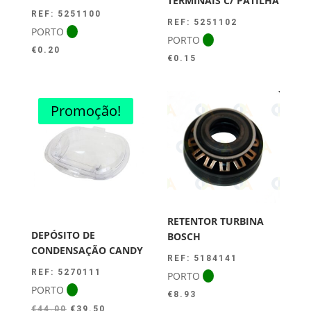
TERMINAIS C/ PATILHA
REF: 5251100
REF: 5251102
PORTO
PORTO
€
0.20
€
0.15
Promoção!
RETENTOR TURBINA
DEPÓSITO DE
BOSCH
CONDENSAÇÃO CANDY
REF: 5184141
REF: 5270111
PORTO
PORTO
€
8.93
O
O
€
44.00
€
39.50