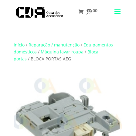
€
0.00
Translate
Início
/
Reparação / manutenção
/
Equipamentos
domésticos
/
Máquina lavar roupa
/
Bloca
portas
/ BLOCA PORTAS AEG