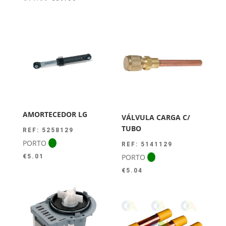
preço
preço
original
atual
era:
é:
€44.00.
€39.50.
AMORTECEDOR LG
VÁLVULA CARGA C/
TUBO
REF: 5258129
PORTO
REF: 5141129
PORTO
€
5.01
€
5.04