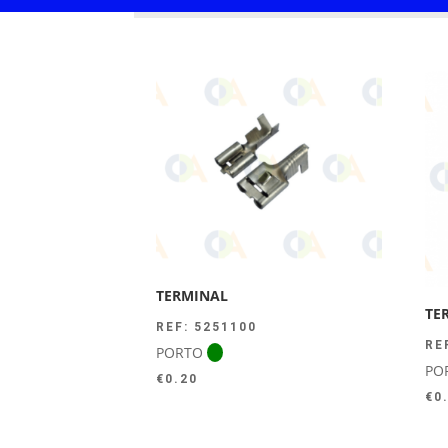
TERMINAL
TE
REF: 5251100
RE
PORTO
PO
€
0.20
€
0