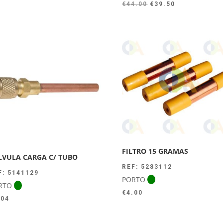
O
O
€
44.00
€
39.50
preço
preço
original
atual
era:
é:
€44.00.
€39.50.
FILTRO 15 GRAMAS
LVULA CARGA C/ TUBO
REF: 5283112
F: 5141129
PORTO
RTO
€
4.00
.04