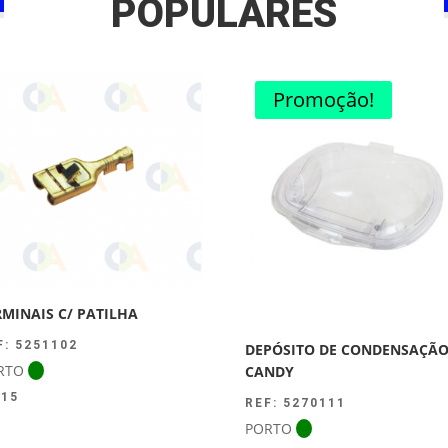
POPULARES
Promoção!
RMINAIS C/ PATILHA
F: 5251102
DEPÓSITO DE CONDENSAÇÃ
RTO
CANDY
.15
REF: 5270111
PORTO