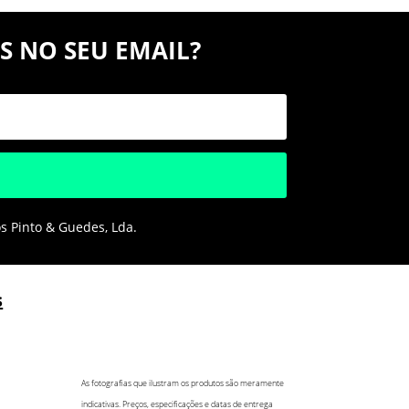
S NO SEU EMAIL?
os Pinto & Guedes, Lda.
s
As fotografias que ilustram os produtos são meramente
indicativas. Preços, especificações e datas de entrega