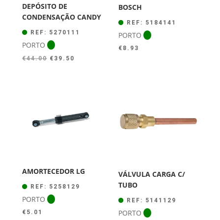
DEPÓSITO DE
BOSCH
CONDENSAÇÃO CANDY
REF: 5184141
REF: 5270111
PORTO
PORTO
€
8.93
O
O
€
44.00
€
39.50
preço
preço
original
atual
era:
é:
€44.00.
€39.50.
AMORTECEDOR LG
VÁLVULA CARGA C/
TUBO
REF: 5258129
PORTO
REF: 5141129
PORTO
€
5.01