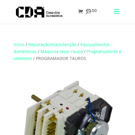
€
0.00
Translate
Início
/
Reparação/manutenção
/
Equipamentos
domésticos
/
Máquina lavar roupa
/
Programadores e
seletores
/ PROGRAMADOR TAUROS