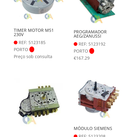
TIMER MOTOR M51
PROGRAMADOR
230V
AEG/ZANUSSI
REF: 5123185
REF: 5123192
PORTO
PORTO
Preço sob consulta
€
167.29
MÓDULO SIEMENS
REF: 5123208