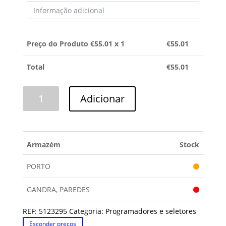
Preço do Produto €
55.01
x 1
€
55.01
Total
€
55.01
Quantidade
Adicionar
de
PROGRAMADOR
NEW
POL/PHILIPS
Armazém
Stock
PORTO
GANDRA, PAREDES
REF:
5123295
Categoria:
Programadores e seletores
Esconder preços