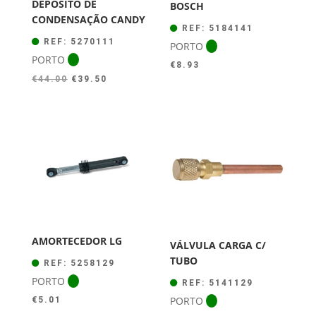
DEPÓSITO DE
BOSCH
CONDENSAÇÃO CANDY
REF: 5184141
REF: 5270111
PORTO
PORTO
€
8.93
O
O
€
44.00
€
39.50
preço
preço
original
atual
era:
é:
€44.00.
€39.50.
AMORTECEDOR LG
VÁLVULA CARGA C/
TUBO
REF: 5258129
PORTO
REF: 5141129
PORTO
€
5.01