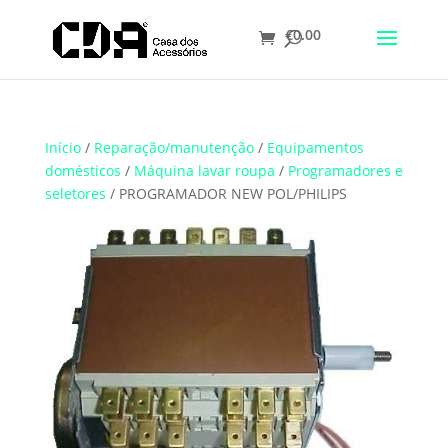
€
0.00
Translate
Início
/
Reparação/manutenção
/
Equipamentos
domésticos
/
Máquina lavar roupa
/
Programadores e
seletores
/ PROGRAMADOR NEW POL/PHILIPS