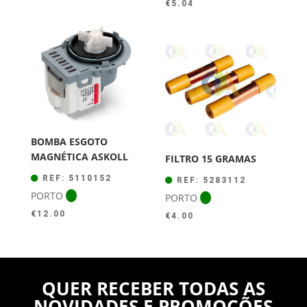
€
5.04
BOMBA ESGOTO
MAGNÉTICA ASKOLL
FILTRO 15 GRAMAS
REF: 5110152
REF: 5283112
PORTO
PORTO
€
12.00
€
4.00
QUER RECEBER TODAS AS
NOVIDADES E PROMOÇÕES