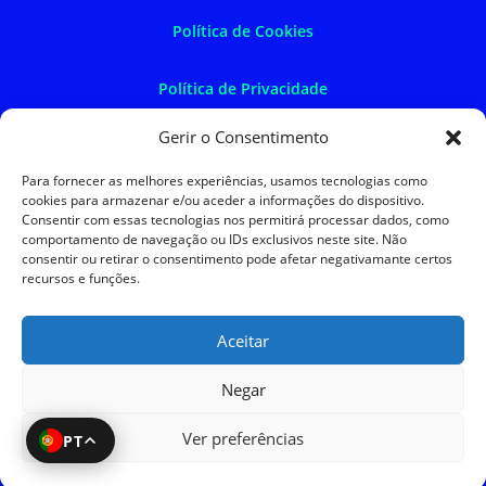
Política de Cookies
Política de Privacidade
Gerir o Consentimento
Política de Devoluções
Para fornecer as melhores experiências, usamos tecnologias como
cookies para armazenar e/ou aceder a informações do dispositivo.
Termos e Condições
Consentir com essas tecnologias nos permitirá processar dados, como
comportamento de navegação ou IDs exclusivos neste site. Não
consentir ou retirar o consentimento pode afetar negativamante certos
Resolução de Litígios
recursos e funções.
Aceitar
SKySIGMA
Negar
Ver preferências
PT