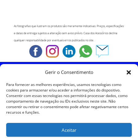
As fotografias que ilustram os produtos são meramente indicativas. Preços, especificações
e datas de entrega sujeitos a alteração sem aviso prévio. Casa dos Acessórios declina
qualquer responsabilidade por eventuais erros publicados no site.
Gerir o Consentimento
Política de Cookies
Para fornecer as melhores experiências, usamos tecnologias como
Política de Privacidade
cookies para armazenar e/ou aceder a informações do dispositivo.
Consentir com essas tecnologias nos permitirá processar dados, como
comportamento de navegação ou IDs exclusivos neste site. Não
Política de Devoluções
consentir ou retirar o consentimento pode afetar negativamante certos
recursos e funções.
Termos e Condições
Aceitar