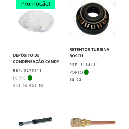
Promoção!
RETENTOR TURBINA
DEPÓSITO DE
BOSCH
CONDENSAÇÃO CANDY
REF: 5184141
REF: 5270111
PORTO
PORTO
€
8.93
O
O
€
44.00
€
39.50
preço
preço
original
atual
era:
é:
€44.00.
€39.50.