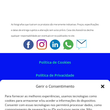
As fotografias que ilustram os produtos são meramente indicativas. Preços, especificações
e datas de entrega sujeitos a alteração sem aviso prévio. Casa dos Acessórios declina
qualquer responsabilidade por eventuais erros publicados no site.
Política de Cookies
Política de Privacidade
Gerir o Consentimento
Política de Devoluções
Para fornecer as melhores experiências, usamos tecnologias como
cookies para armazenar e/ou aceder a informações do dispositivo.
Termos e Condições
Consentir com essas tecnologias nos permitirá processar dados, como
comportamento de navegação ou IDs exclusivos neste site. Não