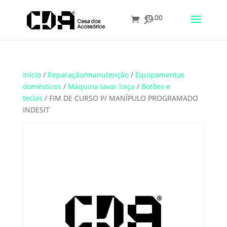
€
0.00
Translate
Início
/
Reparação/manutenção
/
Equipamentos
domésticos
/
Máquina lavar loiça
/
Botões e
teclas
/ FIM DE CURSO P/ MANÍPULO PROGRAMADO
INDESIT