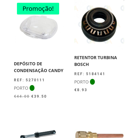
Promoção!
RETENTOR TURBINA
DEPÓSITO DE
BOSCH
CONDENSAÇÃO CANDY
REF: 5184141
REF: 5270111
PORTO
PORTO
€
8.93
O
O
€
44.00
€
39.50
preço
preço
original
atual
era:
é:
€44.00.
€39.50.