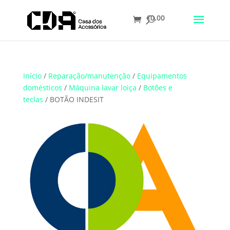
€
0.00
Translate
Início
/
Reparação/manutenção
/
Equipamentos
domésticos
/
Máquina lavar loiça
/
Botões e
teclas
/ BOTÃO INDESIT