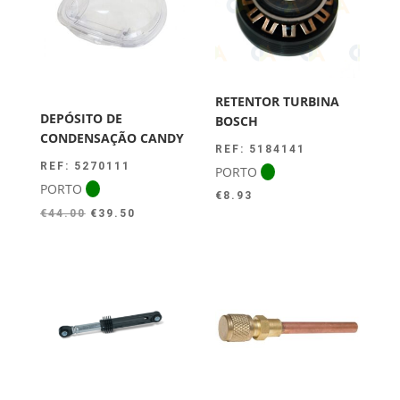
RETENTOR TURBINA
DEPÓSITO DE
BOSCH
CONDENSAÇÃO CANDY
REF: 5184141
REF: 5270111
PORTO
PORTO
€
8.93
O
O
€
44.00
€
39.50
preço
preço
original
atual
era:
é:
€44.00.
€39.50.