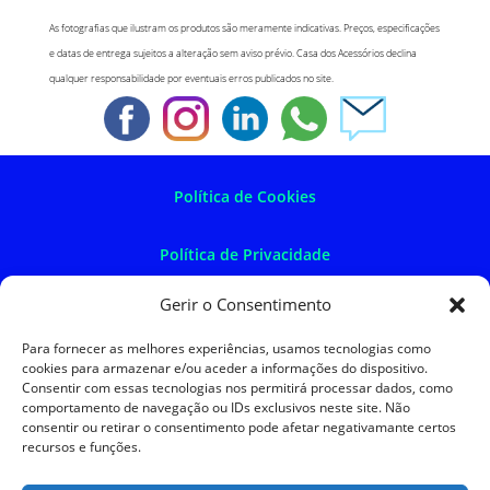
As fotografias que ilustram os produtos são meramente indicativas. Preços, especificações
e datas de entrega sujeitos a alteração sem aviso prévio. Casa dos Acessórios declina
qualquer responsabilidade por eventuais erros publicados no site.
Política de Cookies
Política de Privacidade
Gerir o Consentimento
Política de Devoluções
Para fornecer as melhores experiências, usamos tecnologias como
cookies para armazenar e/ou aceder a informações do dispositivo.
Termos e Condições
Consentir com essas tecnologias nos permitirá processar dados, como
comportamento de navegação ou IDs exclusivos neste site. Não
consentir ou retirar o consentimento pode afetar negativamante certos
Resolução de Litígios
recursos e funções.