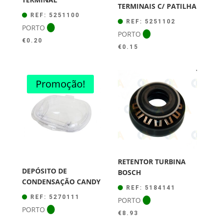
TERMINAIS C/ PATILHA
REF: 5251100
REF: 5251102
PORTO
PORTO
€
0.20
€
0.15
Promoção!
RETENTOR TURBINA
DEPÓSITO DE
BOSCH
CONDENSAÇÃO CANDY
REF: 5184141
REF: 5270111
PORTO
PORTO
€
8.93