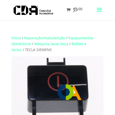
€
0.00
Translate
Início
/
Reparação/manutenção
/
Equipamentos
domésticos
/
Máquina lavar loiça
/
Botões e
teclas
/ TECLA SIEMENS