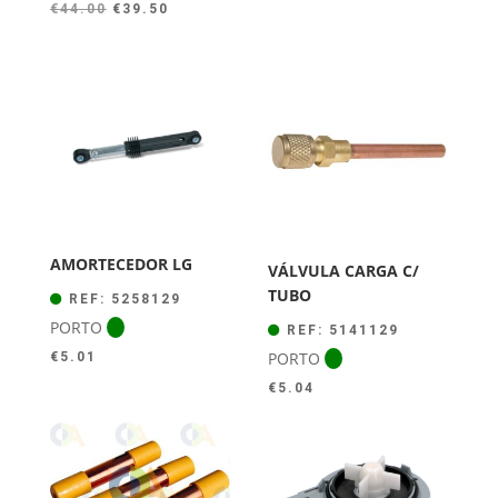
O
O
€
44.00
€
39.50
preço
preço
original
atual
era:
é:
€44.00.
€39.50.
AMORTECEDOR LG
VÁLVULA CARGA C/
TUBO
REF: 5258129
PORTO
REF: 5141129
PORTO
€
5.01
€
5.04