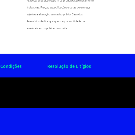
As fotografias que ilustram os produtos são meramente
indicativas. Preços, especificações e datas de entrega
sujeitos a alteração sem aviso prévio. Casa dos
Acessórios declina qualquer responsabilidade por
eventuais erros publicados no site.
 Condições
Resolução de Litígios