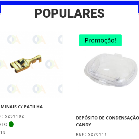
POPULARES
Promoção!
RMINAIS C/ PATILHA
F: 5251102
DEPÓSITO DE CONDENSAÇÃ
RTO
CANDY
.15
REF: 5270111