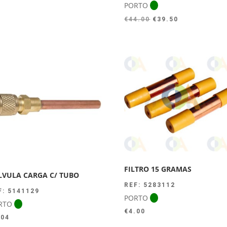
PORTO
O
O
€
44.00
€
39.50
preço
preço
original
atual
era:
é:
€44.00.
€39.50.
FILTRO 15 GRAMAS
LVULA CARGA C/ TUBO
REF: 5283112
F: 5141129
PORTO
RTO
€
4.00
.04