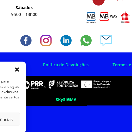
Sábados
9h00 – 13h00
 Privacidade
Política de Devoluções
Termos e
s para
 tecnologias
 exclusivos
mante certos
SKySIGMA
rências