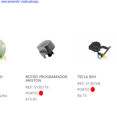
o meramente indicativas.
SI
BOTÃO PROGRAMADOR
TECLA BSH
ARISTON
REF: 5130168
REF: 5130116
PORTO
PORTO
ulta
€
6.15
€
15.81