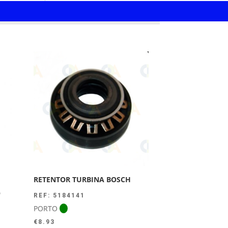
RETENTOR TURBINA BOSCH
O
REF: 5184141
PORTO
€
8.93