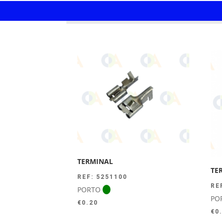
TERMINAL
TE
REF: 5251100
RE
PORTO
PO
€
0.20
€
0