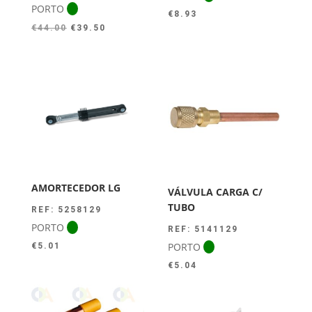
PORTO
€
8.93
O
O
€
44.00
€
39.50
preço
preço
original
atual
era:
é:
€44.00.
€39.50.
AMORTECEDOR LG
VÁLVULA CARGA C/
TUBO
REF: 5258129
PORTO
REF: 5141129
PORTO
€
5.01
€
5.04