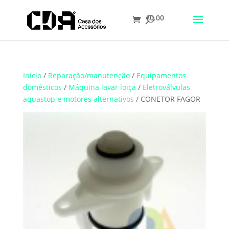
€
0.00
Translate
Início
/
Reparação/manutenção
/
Equipamentos
domésticos
/
Máquina lavar loiça
/
Eletroválvulas
aquastop e motores alternativos
/ CONETOR FAGOR