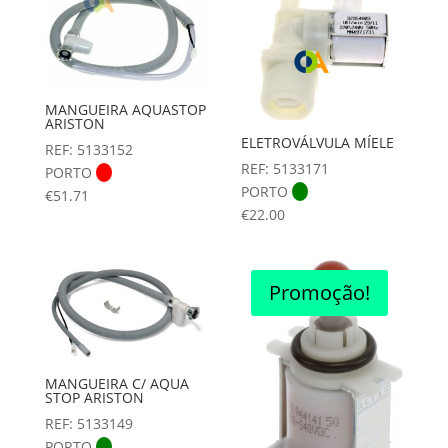
MANGUEIRA AQUASTOP
ARISTON
ELETROVÁLVULA MÍELE
REF: 5133152
REF: 5133171
PORTO
PORTO
€
51.71
€
22.00
Promoção!
MANGUEIRA C/ AQUA
STOP ARISTON
REF: 5133149
PORTO