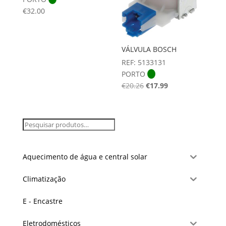
€
32.00
VÁLVULA BOSCH
REF: 5133131
PORTO
O
O
€
20.26
€
17.99
preço
preço
original
atual
era:
é:
€20.26.
€17.99.
Aquecimento de água e central solar
Climatização
E - Encastre
Eletrodomésticos