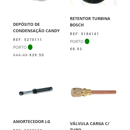
RETENTOR TURBINA
DEPÓSITO DE
BOSCH
CONDENSAÇÃO CANDY
REF: 5184141
REF: 5270111
PORTO
PORTO
€
8.93
O
O
€
44.00
€
39.50
preço
preço
original
atual
era:
é:
€44.00.
€39.50.
AMORTECEDOR LG
VÁLVULA CARGA C/
TUBO