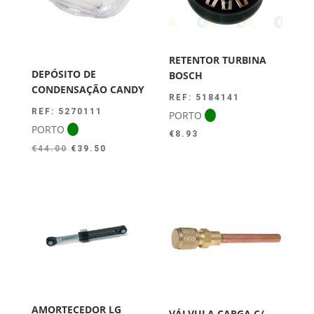
RETENTOR TURBINA
DEPÓSITO DE
BOSCH
CONDENSAÇÃO CANDY
REF: 5184141
REF: 5270111
PORTO
PORTO
€
8.93
O
O
€
44.00
€
39.50
preço
preço
original
atual
era:
é:
€44.00.
€39.50.
AMORTECEDOR LG
VÁLVULA CARGA C/