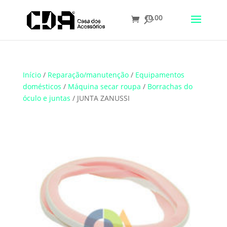
€
0.00
Translate
Início
/
Reparação/manutenção
/
Equipamentos
domésticos
/
Máquina secar roupa
/
Borrachas do
óculo e juntas
/ JUNTA ZANUSSI