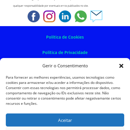
qualquer responsabilidade por eventuais erros publicados no site.
Política de Cookies
Política de Privacidade
Gerir o Consentimento
Política de Devoluções
Para fornecer as melhores experiências, usamos tecnologias como
cookies para armazenar e/ou aceder a informações do dispositivo.
Termos e Condições
Consentir com essas tecnologias nos permitirá processar dados, como
comportamento de navegação ou IDs exclusivos neste site. Não
consentir ou retirar o consentimento pode afetar negativamante certos
Resolução de Litígios
recursos e funções.
Aceitar
SKySIGMA