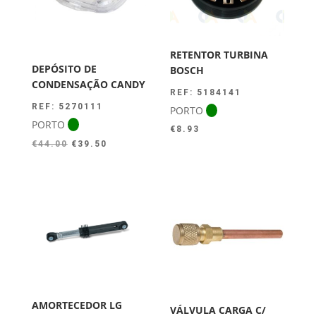
RETENTOR TURBINA
DEPÓSITO DE
BOSCH
CONDENSAÇÃO CANDY
REF: 5184141
REF: 5270111
PORTO
PORTO
€
8.93
O
O
€
44.00
€
39.50
preço
preço
original
atual
era:
é:
€44.00.
€39.50.
AMORTECEDOR LG
VÁLVULA CARGA C/