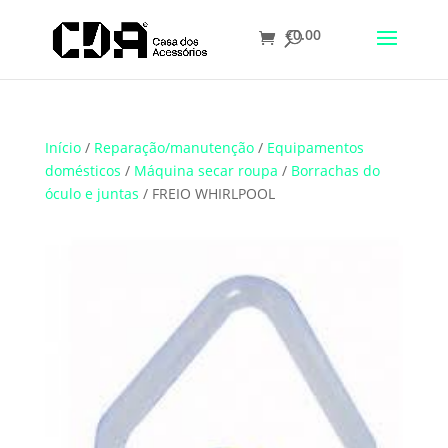
€
0.00
Translate
Início
/
Reparação/manutenção
/
Equipamentos
domésticos
/
Máquina secar roupa
/
Borrachas do
óculo e juntas
/ FREIO WHIRLPOOL