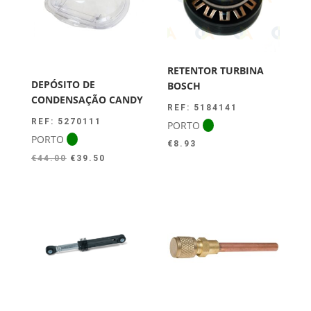
RETENTOR TURBINA
DEPÓSITO DE
BOSCH
CONDENSAÇÃO CANDY
REF: 5184141
REF: 5270111
PORTO
PORTO
€
8.93
O
O
€
44.00
€
39.50
preço
preço
original
atual
era:
é:
€44.00.
€39.50.