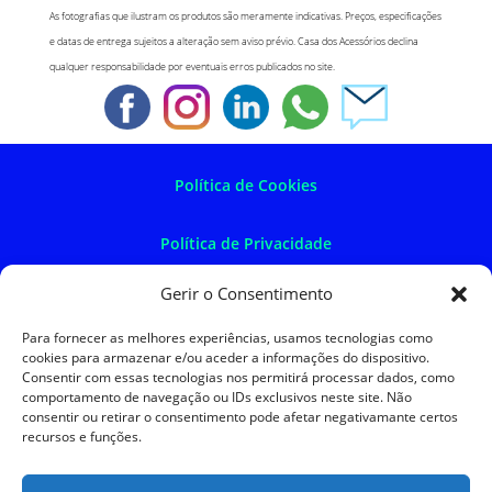
As fotografias que ilustram os produtos são meramente indicativas. Preços, especificações
e datas de entrega sujeitos a alteração sem aviso prévio. Casa dos Acessórios declina
qualquer responsabilidade por eventuais erros publicados no site.
Política de Cookies
Política de Privacidade
Gerir o Consentimento
Política de Devoluções
Para fornecer as melhores experiências, usamos tecnologias como
cookies para armazenar e/ou aceder a informações do dispositivo.
Termos e Condições
Consentir com essas tecnologias nos permitirá processar dados, como
comportamento de navegação ou IDs exclusivos neste site. Não
consentir ou retirar o consentimento pode afetar negativamante certos
Resolução de Litígios
recursos e funções.