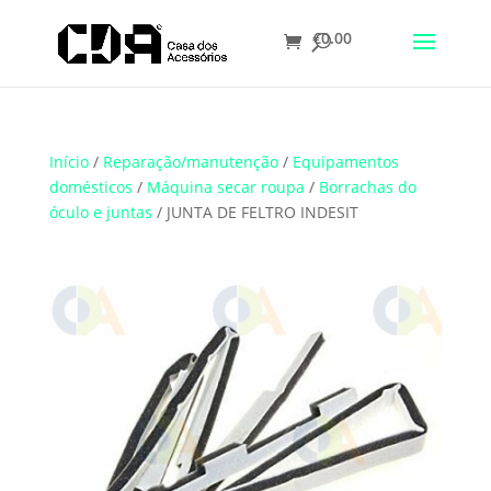
€
0.00
Translate
Início
/
Reparação/manutenção
/
Equipamentos
domésticos
/
Máquina secar roupa
/
Borrachas do
óculo e juntas
/ JUNTA DE FELTRO INDESIT