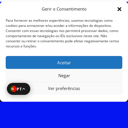
Gerir o Consentimento
Política de Cookies
Para fornecer as melhores experiências, usamos tecnologias como
cookies para armazenar e/ou aceder a informações do dispositivo.
Política de Privacidade
Consentir com essas tecnologias nos permitirá processar dados, como
comportamento de navegação ou IDs exclusivos neste site. Não
consentir ou retirar o consentimento pode afetar negativamante certos
Política de Devoluções
recursos e funções.
Termos e Condições
Aceitar
Resolução de Litígios
Negar
Ver preferências
PT
SKySIGMA