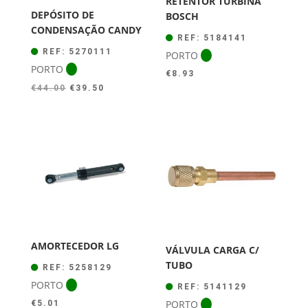
RETENTOR TURBINA
DEPÓSITO DE
BOSCH
CONDENSAÇÃO CANDY
REF: 5184141
REF: 5270111
PORTO
PORTO
€
8.93
O
O
€
44.00
€
39.50
preço
preço
original
atual
era:
é:
€44.00.
€39.50.
AMORTECEDOR LG
VÁLVULA CARGA C/
TUBO
REF: 5258129
PORTO
REF: 5141129
PORTO
€
5.01