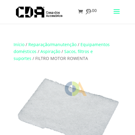
€
0.00
Translate
Início
/
Reparação/manutenção
/
Equipamentos
domésticos
/
Aspiração
/
Sacos, filtros e
suportes
/ FILTRO MOTOR ROWENTA