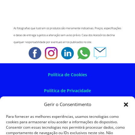
As fotografias que ilustram os produtos são meramente indicativas. Preços, especificações
e datas de entrega sujeitos a alteração sem aviso prévio. Casa dos Acessórios declina
qualquer responsabilidade por eventuais erros publicados no site.
Política de Cookies
Política de Privacidade
Gerir o Consentimento
Política de Devoluções
Para fornecer as melhores experiências, usamos tecnologias como
cookies para armazenar e/ou aceder a informações do dispositivo.
Termos e Condições
Consentir com essas tecnologias nos permitirá processar dados, como
comportamento de navegação ou IDs exclusivos neste site. Não