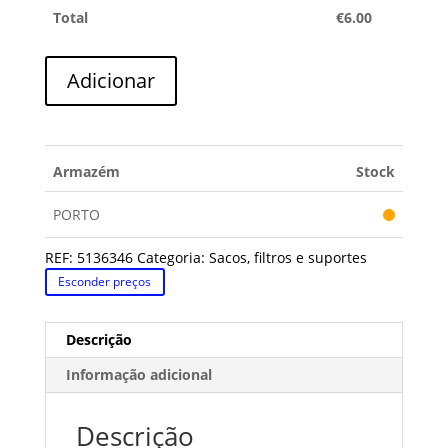
Total
€
6.00
Quantidade
Adicionar
de
SACOS
ASPIRADOR
UFESA/SOLAC/AEG/NILFISK
Armazém
Stock
PORTO
REF:
5136346
Categoria:
Sacos, filtros e suportes
Esconder preços
Descrição
Informação adicional
Descrição