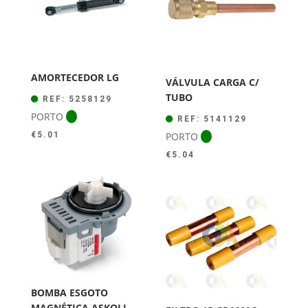
AMORTECEDOR LG
VÁLVULA CARGA C/
TUBO
REF: 5258129
PORTO
REF: 5141129
PORTO
€
5.01
€
5.04
BOMBA ESGOTO
MAGNÉTICA ASKOLL