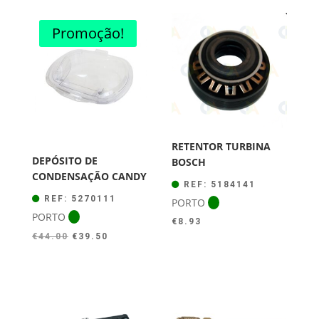
Promoção!
RETENTOR TURBINA
DEPÓSITO DE
BOSCH
CONDENSAÇÃO CANDY
REF: 5184141
REF: 5270111
PORTO
PORTO
€
8.93
O
O
€
44.00
€
39.50
preço
preço
original
atual
era:
é:
€44.00.
€39.50.