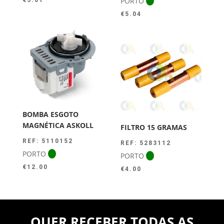
PORTO
€
5.04
BOMBA ESGOTO
MAGNÉTICA ASKOLL
FILTRO 15 GRAMAS
REF: 5110152
REF: 5283112
PORTO
PORTO
€
12.00
€
4.00
QUER RECEBER TODAS AS