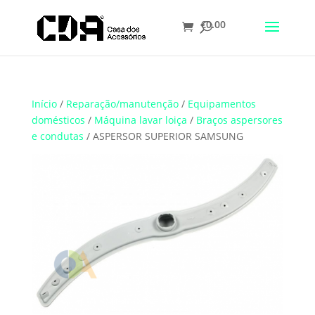
€
0.00
Translate
Início
/
Reparação/manutenção
/
Equipamentos
domésticos
/
Máquina lavar loiça
/
Braços aspersores
e condutas
/ ASPERSOR SUPERIOR SAMSUNG