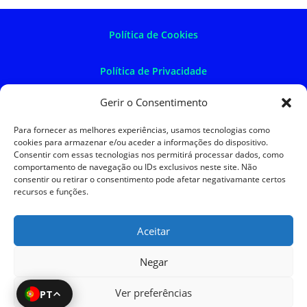
Política de Cookies
Política de Privacidade
Gerir o Consentimento
Política de Devoluções
Para fornecer as melhores experiências, usamos tecnologias como
cookies para armazenar e/ou aceder a informações do dispositivo.
Termos e Condições
Consentir com essas tecnologias nos permitirá processar dados, como
comportamento de navegação ou IDs exclusivos neste site. Não
consentir ou retirar o consentimento pode afetar negativamante certos
Resolução de Litígios
recursos e funções.
Aceitar
SKySIGMA
Negar
Ver preferências
PT