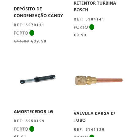
RETENTOR TURBINA
DEPÓSITO DE
BOSCH
CONDENSAÇÃO CANDY
REF: 5184141
REF: 5270111
PORTO
PORTO
€
8.93
O
O
€
44.00
€
39.50
preço
preço
original
atual
era:
é:
€44.00.
€39.50.
AMORTECEDOR LG
VÁLVULA CARGA C/
TUBO
REF: 5258129
PORTO
REF: 5141129
€
5.01