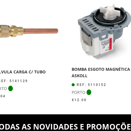
era:
é:
€44.00.
€39.50.
BOMBA ESGOTO MAGNÉTICA
LVULA CARGA C/ TUBO
ASKOLL
EF: 5141129
REF: 5110152
RTO
PORTO
.04
€
12.00
ODAS AS NOVIDADES E PROMOÇÕE