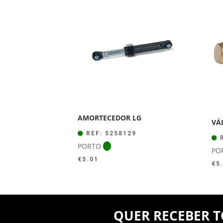
AMORTECEDOR LG
VÁ
REF: 5258129
R
PORTO
PO
€
5.01
€
5
QUER RECEBER T