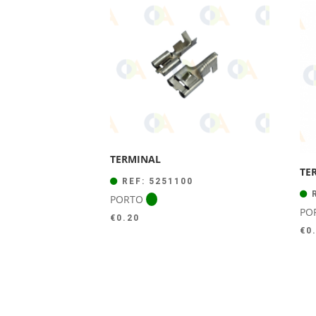
TERMINAL
TE
REF: 5251100
R
PORTO
PO
€
0.20
€
0