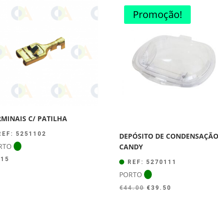
Promoção!
RMINAIS C/ PATILHA
EF: 5251102
DEPÓSITO DE CONDENSAÇÃ
RTO
CANDY
.15
REF: 5270111
PORTO
O
O
€
44.00
€
39.50
preço
preço
original
atual