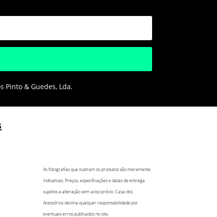
os Pinto & Guedes, Lda.
s
As fotografias que ilustram os produtos são meramente
indicativas. Preços, especificações e datas de entrega
sujeitos a alteração sem aviso prévio. Casa dos
Acessórios declina qualquer responsabilidade por
eventuais erros publicados no site.