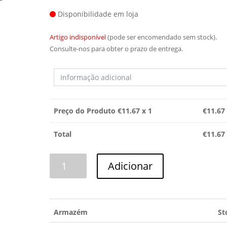
Disponibilidade em loja
Artigo indisponível
(pode ser encomendado sem stock).
Consulte-nos para obter o prazo de entrega.
Preço do Produto €
11.67
x 1
€
11.67
Total
€
11.67
Quantidade
Adicionar
de
ASPERSOR
INTERMÉDIO
TEKA
Armazém
St