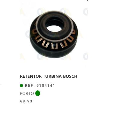
RETENTOR TURBINA BOSCH
O
REF: 5184141
PORTO
€
8.93