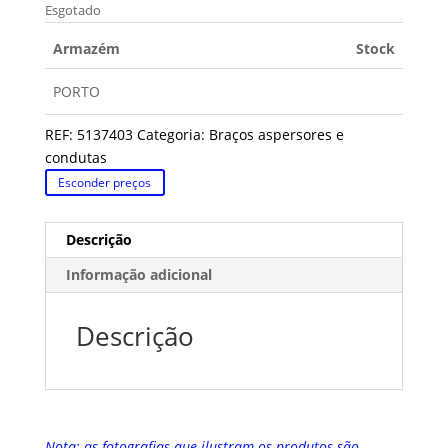
Esgotado
Armazém
Stock
PORTO
REF:
5137403
Categoria:
Braços aspersores e
condutas
Esconder preços
Descrição
Informação adicional
Descrição
Nota: as fotografias que ilustram os produtos são