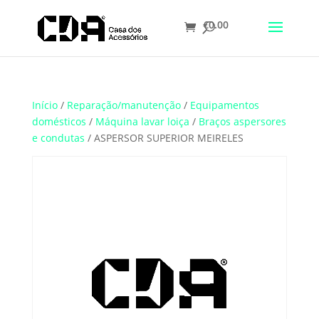
€
0.00
Translate
Início
/
Reparação/manutenção
/
Equipamentos
domésticos
/
Máquina lavar loiça
/
Braços aspersores
e condutas
/ ASPERSOR SUPERIOR MEIRELES