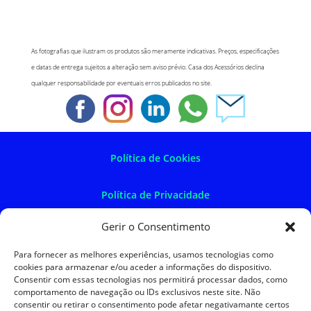
As fotografias que ilustram os produtos são meramente indicativas. Preços, especificações
e datas de entrega sujeitos a alteração sem aviso prévio. Casa dos Acessórios declina
qualquer responsabilidade por eventuais erros publicados no site.
Política de Cookies
Política de Privacidade
Gerir o Consentimento
Política de Devoluções
Para fornecer as melhores experiências, usamos tecnologias como
cookies para armazenar e/ou aceder a informações do dispositivo.
Termos e Condições
Consentir com essas tecnologias nos permitirá processar dados, como
comportamento de navegação ou IDs exclusivos neste site. Não
consentir ou retirar o consentimento pode afetar negativamante certos
Resolução de Litígios