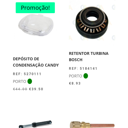
Promoção!
RETENTOR TURBINA
DEPÓSITO DE
BOSCH
CONDENSAÇÃO CANDY
REF: 5184141
REF: 5270111
PORTO
PORTO
€
8.93
O
O
€
44.00
€
39.50
preço
preço
original
atual
era:
é:
€44.00.
€39.50.