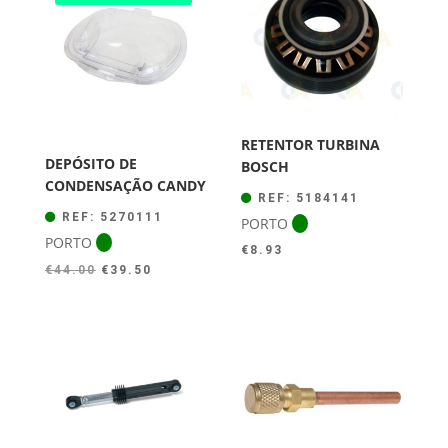
RETENTOR TURBINA
DEPÓSITO DE
BOSCH
CONDENSAÇÃO CANDY
REF: 5184141
REF: 5270111
PORTO
PORTO
€
8.93
O
O
€
44.00
€
39.50
preço
preço
original
atual
era:
é:
€44.00.
€39.50.