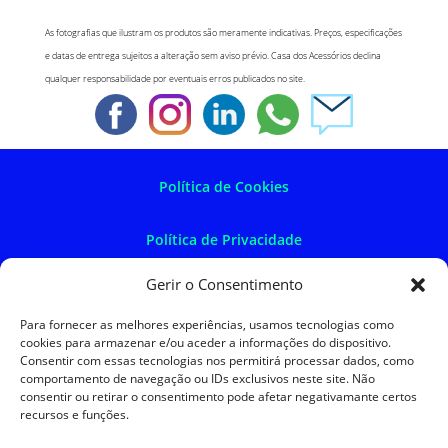
As fotografias que ilustram os produtos são meramente indicativas. Preços, especificações
e datas de entrega sujeitos a alteração sem aviso prévio. Casa dos Acessórios declina
qualquer responsabilidade por eventuais erros publicados no site.
Política de Cookies
Política de Privacidade
Gerir o Consentimento
Política de Devoluções
Para fornecer as melhores experiências, usamos tecnologias como
cookies para armazenar e/ou aceder a informações do dispositivo.
Termos e Condições
Consentir com essas tecnologias nos permitirá processar dados, como
comportamento de navegação ou IDs exclusivos neste site. Não
consentir ou retirar o consentimento pode afetar negativamante certos
Resolução de Litígios
recursos e funções.