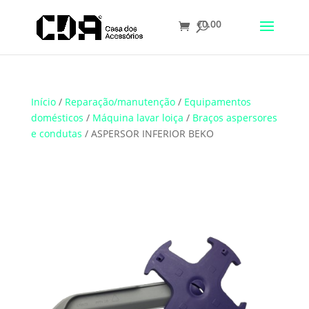
€
0.00
Translate
Início
/
Reparação/manutenção
/
Equipamentos
domésticos
/
Máquina lavar loiça
/
Braços aspersores
e condutas
/ ASPERSOR INFERIOR BEKO