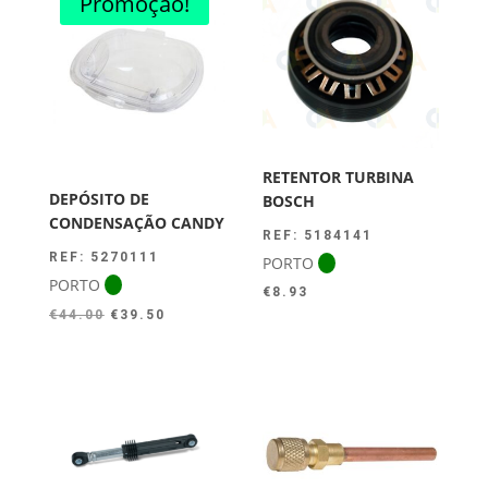
Promoção!
RETENTOR TURBINA
DEPÓSITO DE
BOSCH
CONDENSAÇÃO CANDY
REF: 5184141
REF: 5270111
PORTO
PORTO
€
8.93
O
O
€
44.00
€
39.50
preço
preço
original
atual
era:
é:
€44.00.
€39.50.