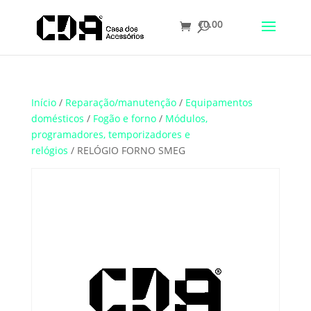
€
0.00
Translate
Início
/
Reparação/manutenção
/
Equipamentos
domésticos
/
Fogão e forno
/
Módulos,
programadores, temporizadores e
relógios
/ RELÓGIO FORNO SMEG