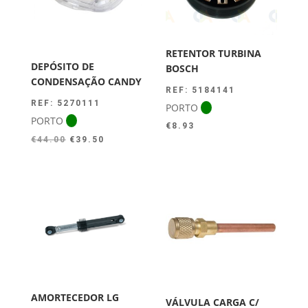
RETENTOR TURBINA
DEPÓSITO DE
BOSCH
CONDENSAÇÃO CANDY
REF: 5184141
REF: 5270111
PORTO
PORTO
€
8.93
O
O
€
44.00
€
39.50
preço
preço
original
atual
era:
é:
€44.00.
€39.50.
AMORTECEDOR LG
VÁLVULA CARGA C/