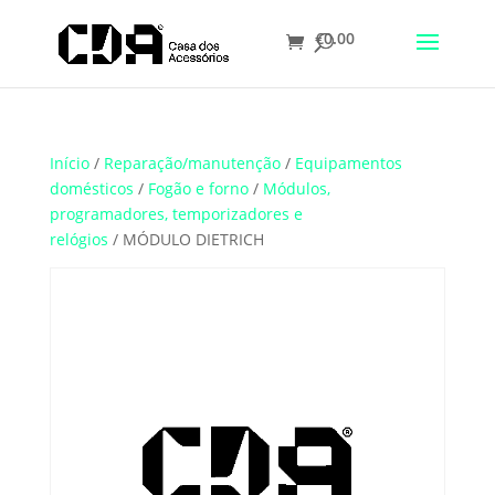
€
0.00
Translate
Início
/
Reparação/manutenção
/
Equipamentos
domésticos
/
Fogão e forno
/
Módulos,
programadores, temporizadores e
relógios
/ MÓDULO DIETRICH