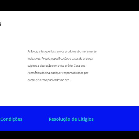
s
As fotografias que ilustram os produtos são meramente
indicativas. Preços, especificações e datas de entrega
sujeitos a alteração sem aviso prévio. Casa dos
Acessórios declina qualquer responsabilidade por
eventuais erros publicados no site.
 Condições
Resolução de Litígios