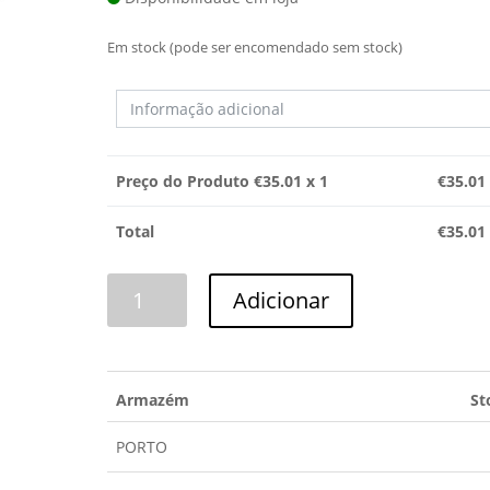
Em stock (pode ser encomendado sem stock)
Preço do Produto €
35.01
x 1
€
35.01
Total
€
35.01
Quantidade
Adicionar
de
ARO
EXTERIOR
CANDY
Armazém
St
PORTO