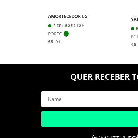
AMORTECEDOR LG
VÁ
REF: 5258129
R
PORTO
PO
€
5.01
€
5
QUER RECEBER T
Ao subscrever a newsle