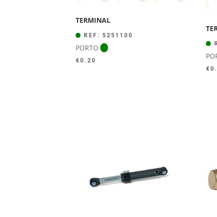
TERMINAL
TE
REF: 5251100
R
PORTO
PO
€
0.20
€
0