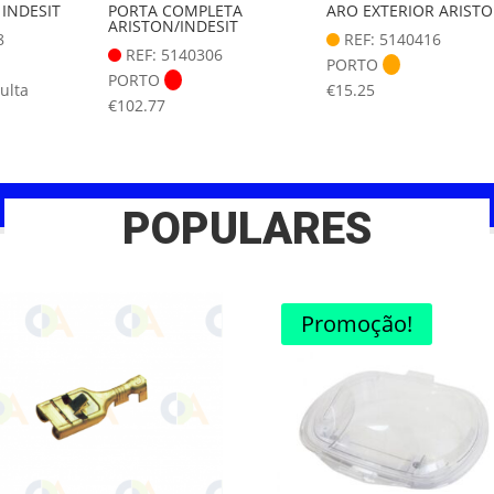
 INDESIT
PORTA COMPLETA
ARO EXTERIOR ARIST
ARISTON/INDESIT
8
REF: 5140416
REF: 5140306
PORTO
PORTO
ulta
€
15.25
€
102.77
POPULARES
Promoção!