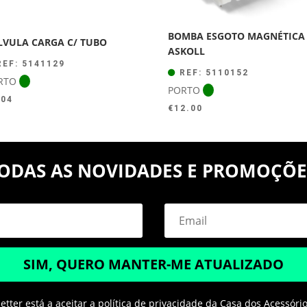
BOMBA ESGOTO MAGNÉTICA
LVULA CARGA C/ TUBO
ASKOLL
EF: 5141129
REF: 5110152
RTO
PORTO
.04
€
12.00
ODAS AS NOVIDADES E PROMOÇÕE
SIM, QUERO MANTER-ME ATUALIZADO
tter está a aceitar a política de privacidade da Casa dos Acessóri