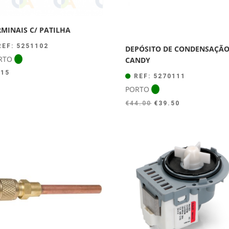
RMINAIS C/ PATILHA
EF: 5251102
DEPÓSITO DE CONDENSAÇÃ
RTO
CANDY
.15
REF: 5270111
PORTO
O
O
€
44.00
€
39.50
preço
preço
original
atual
era:
é:
€44.00.
€39.50.