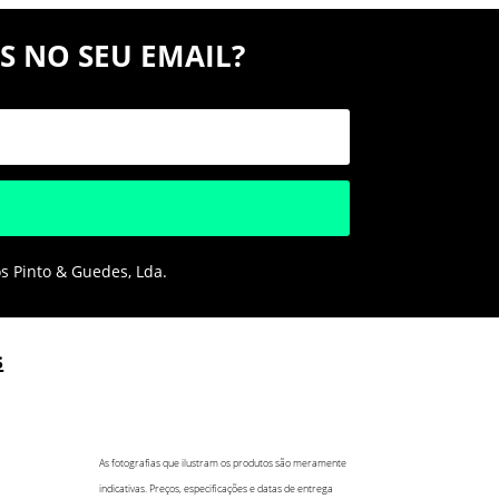
S NO SEU EMAIL?
os Pinto & Guedes, Lda.
s
As fotografias que ilustram os produtos são meramente
indicativas. Preços, especificações e datas de entrega