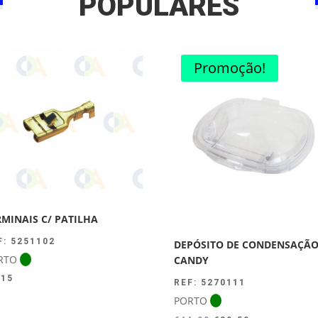
POPULARES
Promoção!
RMINAIS C/ PATILHA
F: 5251102
DEPÓSITO DE CONDENSAÇÃ
RTO
CANDY
.15
REF: 5270111
PORTO