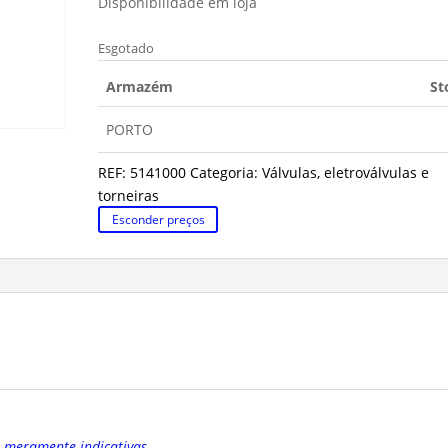
Disponibilidade em loja
Esgotado
Armazém
St
PORTO
REF:
5141000
Categoria:
Válvulas, eletroválvulas e
torneiras
Esconder preços
o meramente indicativas.