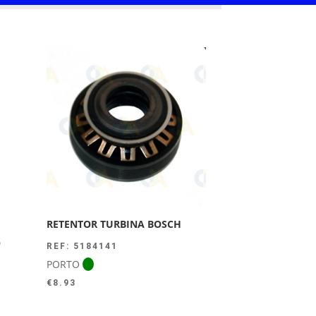
RETENTOR TURBINA BOSCH
O
REF: 5184141
PORTO
€
8.93