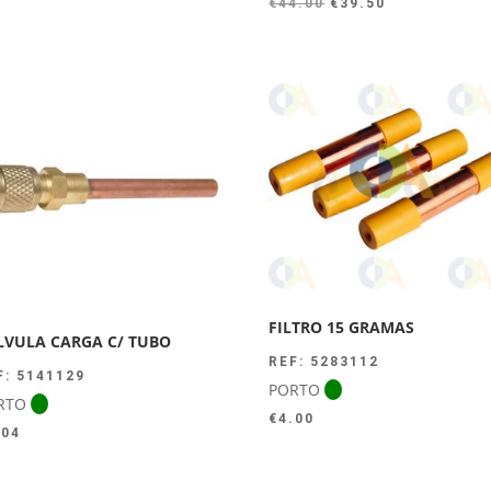
O
O
€
44.00
€
39.50
preço
preço
original
atual
era:
é:
€44.00.
€39.50.
FILTRO 15 GRAMAS
LVULA CARGA C/ TUBO
REF: 5283112
F: 5141129
PORTO
RTO
€
4.00
.04