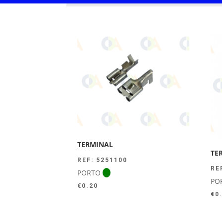
TERMINAL
TE
REF: 5251100
RE
PORTO
PO
€
0.20
€
0