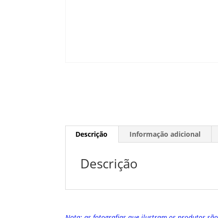
Descrição
Informação adicional
Descrição
Nota: as fotografias que ilustram os produtos sã