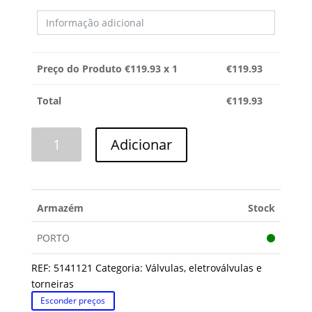
Preço do Produto €
119.93
x 1
€
119.93
Total
€
119.93
Quantidade
Adicionar
de
BOBINE
KÜPPERSBUSCH
Armazém
Stock
PORTO
REF:
5141121
Categoria:
Válvulas, eletroválvulas e
torneiras
Esconder preços