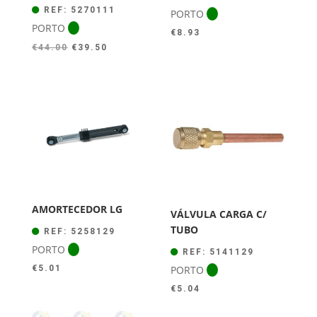
REF: 5270111
PORTO
PORTO
€
8.93
O
O
€
44.00
€
39.50
preço
preço
original
atual
era:
é:
€44.00.
€39.50.
AMORTECEDOR LG
VÁLVULA CARGA C/
TUBO
REF: 5258129
PORTO
REF: 5141129
PORTO
€
5.01
€
5.04