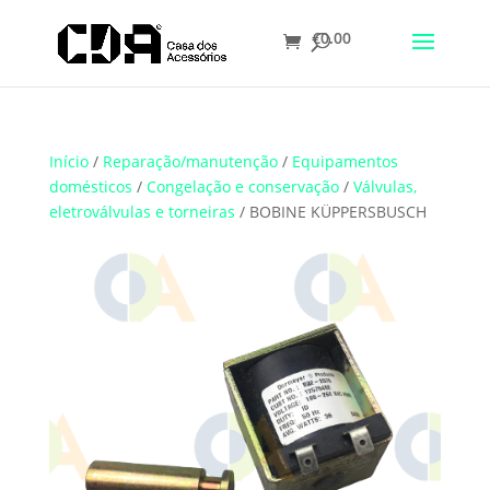
€
0.00
Translate
Início
/
Reparação/manutenção
/
Equipamentos
domésticos
/
Congelação e conservação
/
Válvulas,
eletroválvulas e torneiras
/ BOBINE KÜPPERSBUSCH