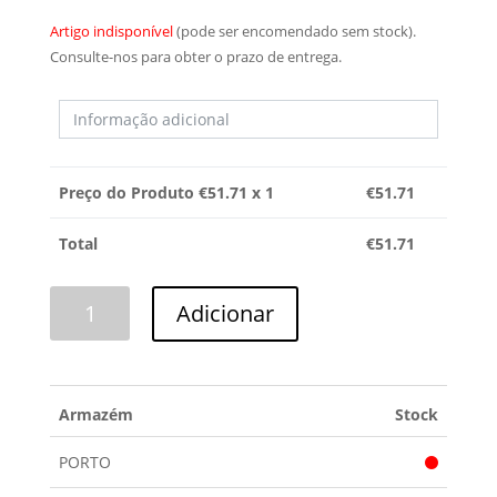
Artigo indisponível
(pode ser encomendado sem stock).
Consulte-nos para obter o prazo de entrega.
Preço do Produto €
51.71
x 1
€
51.71
Total
€
51.71
Quantidade
Adicionar
de
GAVETA
CONGELADOR
BSH
Armazém
Stock
PORTO