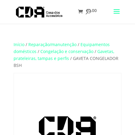
€
0.00
Translate
Início
/
Reparação/manutenção
/
Equipamentos
domésticos
/
Congelação e conservação
/
Gavetas,
prateleiras, tampas e perfis
/ GAVETA CONGELADOR
BSH