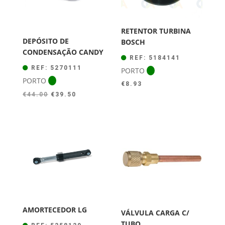
RETENTOR TURBINA
DEPÓSITO DE
BOSCH
CONDENSAÇÃO CANDY
REF: 5184141
REF: 5270111
PORTO
PORTO
€
8.93
O
O
€
44.00
€
39.50
preço
preço
original
atual
era:
é:
€44.00.
€39.50.
AMORTECEDOR LG
VÁLVULA CARGA C/
TUBO