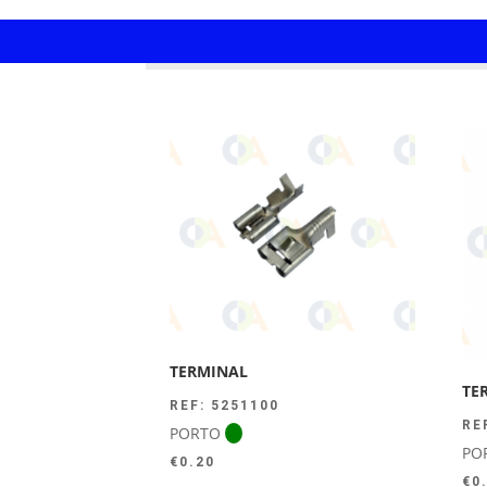
TERMINAL
TE
REF: 5251100
RE
PORTO
PO
€
0.20
€
0