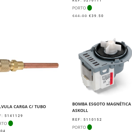
REF: 5270111
PORTO
O
O
€
44.00
€
39.50
preço
preço
original
atual
era:
é:
€44.00.
€39.50.
BOMBA ESGOTO MAGNÉTICA
LVULA CARGA C/ TUBO
ASKOLL
F: 5141129
REF: 5110152
RTO
PORTO
.04