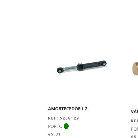
AMORTECEDOR LG
VÁ
REF: 5258129
RE
PORTO
PO
€
5.01
€
5