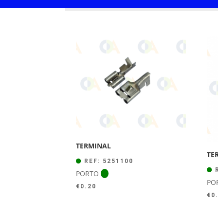
TERMINAL
TE
REF: 5251100
R
PORTO
PO
€
0.20
€
0