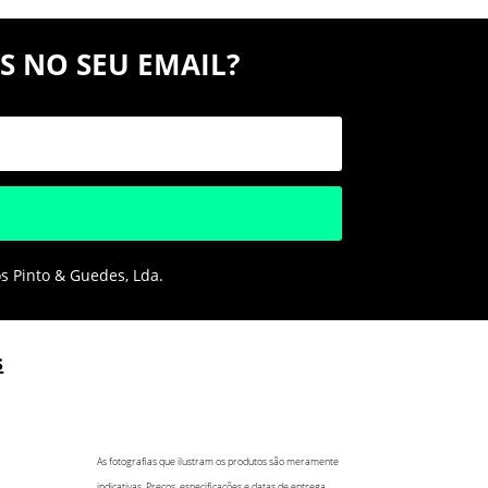
S NO SEU EMAIL?
os Pinto & Guedes, Lda.
s
As fotografias que ilustram os produtos são meramente
indicativas. Preços, especificações e datas de entrega