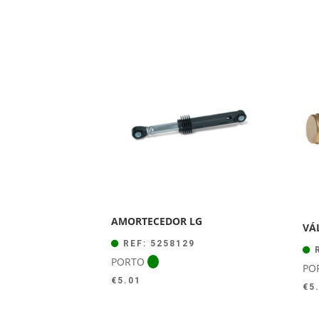
AMORTECEDOR LG
VÁ
REF: 5258129
R
PORTO
PO
€
5.01
€
5