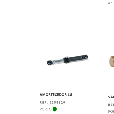
€
0
AMORTECEDOR LG
VÁ
REF: 5258129
RE
PORTO
PO