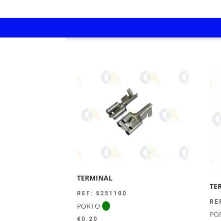
TERMINAL
TE
REF: 5251100
RE
PORTO
PO
€
0.20