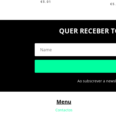
€
5.01
€
5
QUER RECEBER T
Ao subscrever a newsle
Menu
Contactos