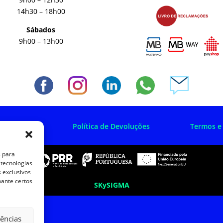
14h30 – 18h00
Sábados
9h00 – 13h00
 Privacidade
Política de Devoluções
Termos e
s para
 tecnologias
 exclusivos
mante certos
SKySIGMA
rências