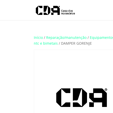
Translate
Início
/
Reparação/manutenção
/
Equipamento
ntc e bimetais
/ DAMPER GORENJE