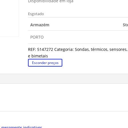
Disponibilidade em loja
Esgotado
Armazém
St
PORTO
REF:
5147272
Categoria:
Sondas, térmicos, sensores,
e bimetais
Esconder preços
o meramente indicativas.