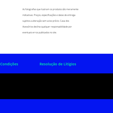
As fotografias que ilustram os produtos são meramente
indicativas. Preços, especificações e datas de entrega
sujeitos a alteração sem aviso prévio. Casa dos
Acessórios declina qualquer responsabilidade por
eventuais erros publicados no site.
 Condições
Resolução de Litígios