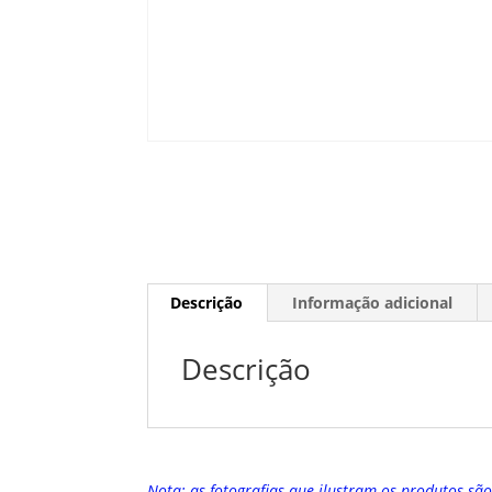
Descrição
Informação adicional
Descrição
Nota: as fotografias que ilustram os produtos sã