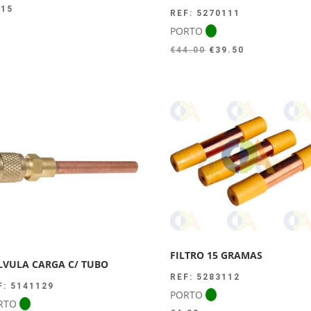
.15
REF: 5270111
PORTO
O
O
€
44.00
€
39.50
preço
preço
original
atual
era:
é:
€44.00.
€39.50.
FILTRO 15 GRAMAS
LVULA CARGA C/ TUBO
REF: 5283112
F: 5141129
PORTO
RTO