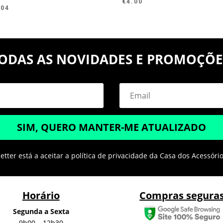
€
4.00
.04
ODAS AS NOVIDADES E PROMOÇÕE
SIM, QUERO MANTER-ME ATUALIZADO
tter está a aceitar a política de privacidade da Casa dos Acessóri
Horário
Compras segura
Segunda a Sexta
9h00 – 12h30