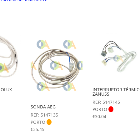
ROLUX
INTERRUPTOR TÉRMI
ZANUSSI
REF: 5147145
SONDA AEG
PORTO
REF: 5147135
€
30.04
PORTO
€
35.45