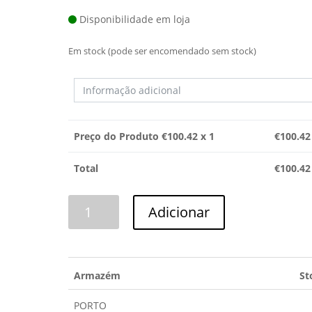
Disponibilidade em loja
Em stock (pode ser encomendado sem stock)
Preço do Produto €
100.42
x 1
€
100.42
Total
€
100.42
Quantidade
Adicionar
de
CONJUNTO
DOBRADIÇAS
SIEMENS
Armazém
St
PORTO