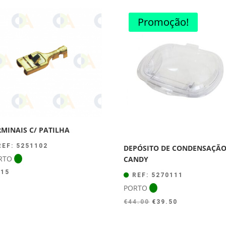
Promoção!
RMINAIS C/ PATILHA
EF: 5251102
DEPÓSITO DE CONDENSAÇÃ
RTO
CANDY
.15
REF: 5270111
PORTO
O
O
€
44.00
€
39.50
preço
preço