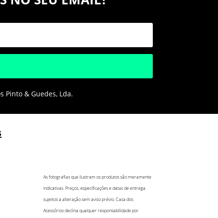
os Pinto & Guedes, Lda.
s
As fotografias que ilustram os produtos são meramente
indicativas. Preços, especificações e datas de entrega
sujeitos a alteração sem aviso prévio. Casa dos
Acessórios declina qualquer responsabilidade por