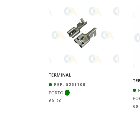
TERMINAL
TE
REF: 5251100
R
PORTO
PO
€
0.20
€
0