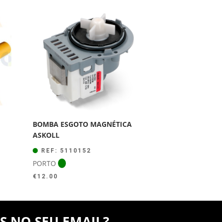
BOMBA ESGOTO MAGNÉTICA
ASKOLL
REF: 5110152
PORTO
€
12.00
S NO SEU EMAIL?