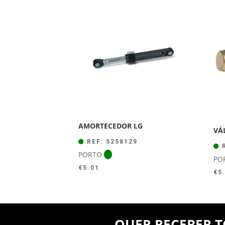
AMORTECEDOR LG
VÁ
REF: 5258129
R
PORTO
PO
€
5.01
€
5
QUER RECEBER T