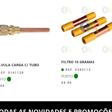
original
atual
era:
é:
€44.00.
€39.50.
FILTRO 15 GRAMAS
LVULA CARGA C/ TUBO
REF: 5283112
EF: 5141129
PORTO
RTO
€
4.00
.04
ODAS AS NOVIDADES E PROMOÇÕE