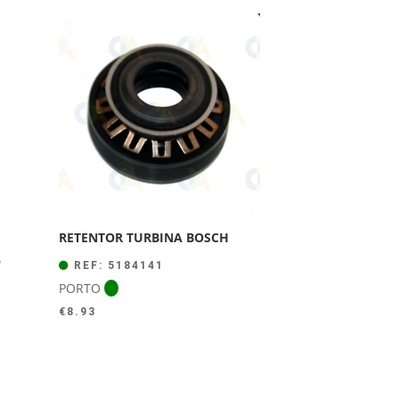
RETENTOR TURBINA BOSCH
O
REF: 5184141
PORTO
€
8.93