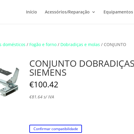
Início
Acessórios/Reparação
Equipamentos
s domésticos
/
Fogão e forno
/
Dobradiças e molas
/ CONJUNTO
CONJUNTO DOBRADIÇA
SIEMENS
€
100.42
€
81.64
s/ IVA
Confirmar compatibilidade