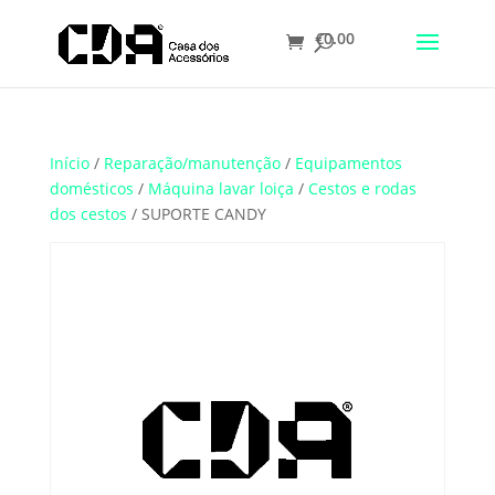
€
0.00
Translate
Início
/
Reparação/manutenção
/
Equipamentos
domésticos
/
Máquina lavar loiça
/
Cestos e rodas
dos cestos
/ SUPORTE CANDY