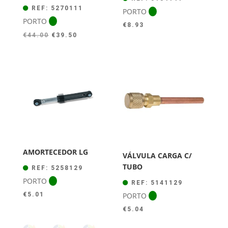
REF: 5270111
PORTO
PORTO
€
8.93
O
O
€
44.00
€
39.50
preço
preço
original
atual
era:
é:
€44.00.
€39.50.
AMORTECEDOR LG
VÁLVULA CARGA C/
TUBO
REF: 5258129
PORTO
REF: 5141129
PORTO
€
5.01
€
5.04