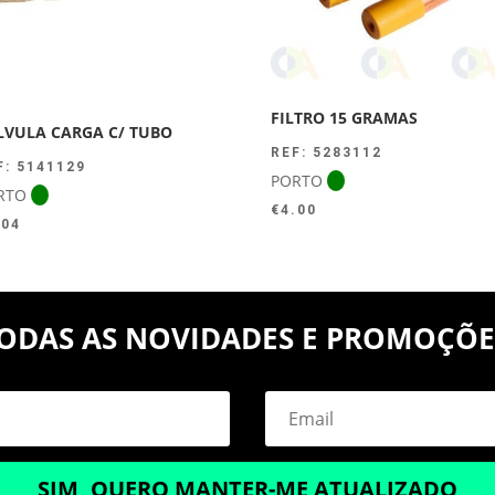
FILTRO 15 GRAMAS
LVULA CARGA C/ TUBO
REF: 5283112
F: 5141129
PORTO
RTO
€
4.00
.04
ODAS AS NOVIDADES E PROMOÇÕE
SIM, QUERO MANTER-ME ATUALIZADO