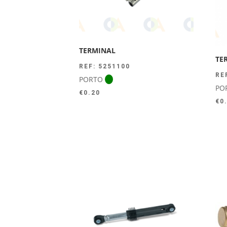
TERMINAL
TE
REF: 5251100
RE
PORTO
PO
€
0.20
€
0