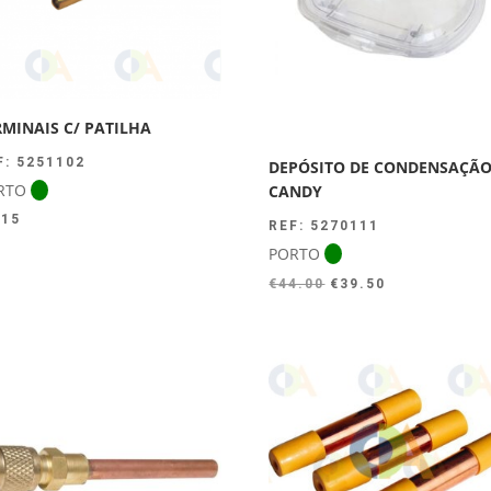
RMINAIS C/ PATILHA
F: 5251102
DEPÓSITO DE CONDENSAÇÃ
RTO
CANDY
.15
REF: 5270111
PORTO
O
O
€
44.00
€
39.50
preço
preço
original
atual
era:
é:
€44.00.
€39.50.