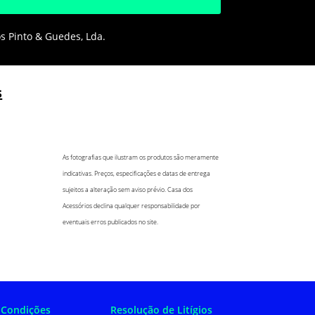
os Pinto & Guedes, Lda.
s
As fotografias que ilustram os produtos são meramente
indicativas. Preços, especificações e datas de entrega
sujeitos a alteração sem aviso prévio. Casa dos
Acessórios declina qualquer responsabilidade por
eventuais erros publicados no site.
 Condições
Resolução de Litígios