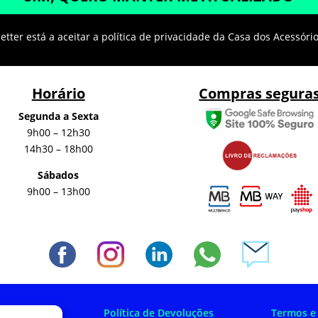
tter está a aceitar a política de privacidade da Casa dos Acessóri
Horário
Compras segura
Segunda a Sexta
9h00 – 12h30
14h30 – 18h00
Sábados
9h00 – 13h00
 Privacidade
Política de Devoluções
Termos e