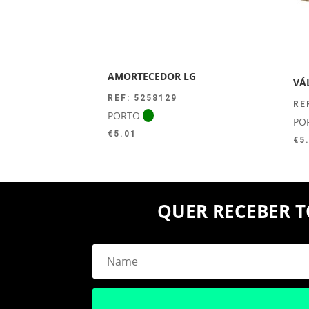
AMORTECEDOR LG
VÁ
REF: 5258129
RE
PORTO
PO
€
5.01
€
5
QUER RECEBER T