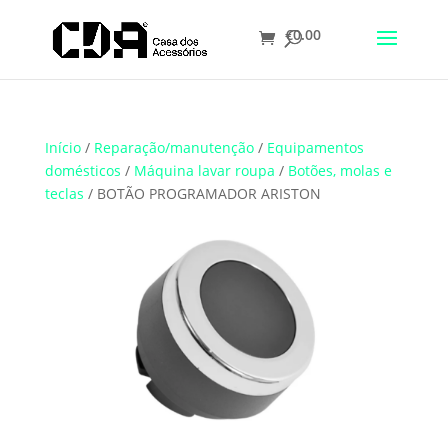
€
0.00
Translate
Início
/
Reparação/manutenção
/
Equipamentos
domésticos
/
Máquina lavar roupa
/
Botões, molas e
teclas
/ BOTÃO PROGRAMADOR ARISTON