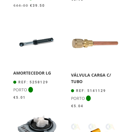
O
O
€
44.00
€
39.50
preço
preço
original
atual
era:
é:
€44.00.
€39.50.
AMORTECEDOR LG
VÁLVULA CARGA C/
TUBO
REF: 5258129
PORTO
REF: 5141129
PORTO
€
5.01
€
5.04