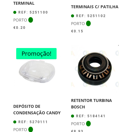
TERMINAL
TERMINAIS C/ PATILHA
REF: 5251100
REF: 5251102
PORTO
PORTO
€
0.20
€
0.15
Promoção!
RETENTOR TURBINA
DEPÓSITO DE
BOSCH
CONDENSAÇÃO CANDY
REF: 5184141
REF: 5270111
PORTO
PORTO
€
8.93