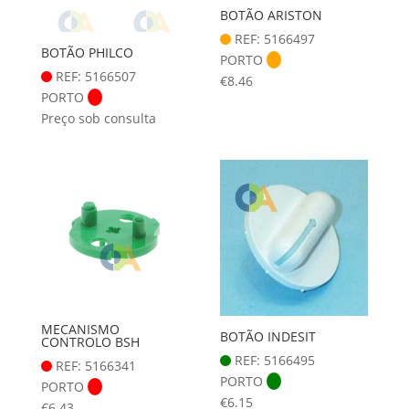
BOTÃO ARISTON
REF: 5166497
BOTÃO PHILCO
PORTO
REF: 5166507
€
8.46
PORTO
Preço sob consulta
MECANISMO
BOTÃO INDESIT
CONTROLO BSH
REF: 5166495
REF: 5166341
PORTO
PORTO
€
6.15
€
6.43