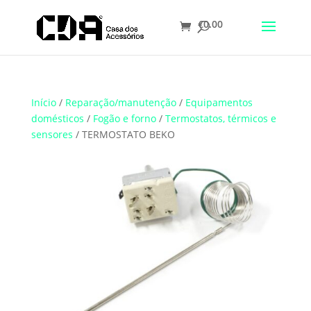
€
0.00
Translate
Início
/
Reparação/manutenção
/
Equipamentos
domésticos
/
Fogão e forno
/
Termostatos, térmicos e
sensores
/ TERMOSTATO BEKO