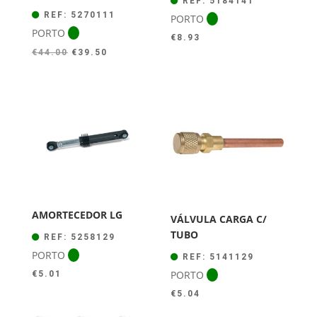
REF: 5184141
REF: 5270111
PORTO
PORTO
€
8.93
O
O
€
44.00
€
39.50
preço
preço
original
atual
era:
é:
€44.00.
€39.50.
AMORTECEDOR LG
VÁLVULA CARGA C/
TUBO
REF: 5258129
PORTO
REF: 5141129
PORTO
€
5.01
€
5.04