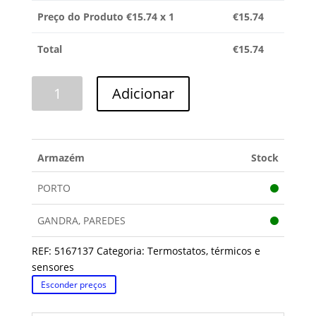
Preço do Produto €
15.74
x 1
€
15.74
Total
€
15.74
Quantidade
Adicionar
de
TERMOSTATO
BEKO
Armazém
Stock
PORTO
GANDRA, PAREDES
REF:
5167137
Categoria:
Termostatos, térmicos e
sensores
Esconder preços