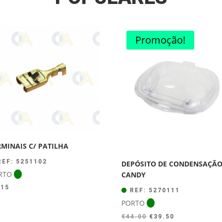
Promoção!
RMINAIS C/ PATILHA
EF: 5251102
DEPÓSITO DE CONDENSAÇÃ
RTO
CANDY
.15
REF: 5270111
PORTO
O
O
€
44.00
€
39.50