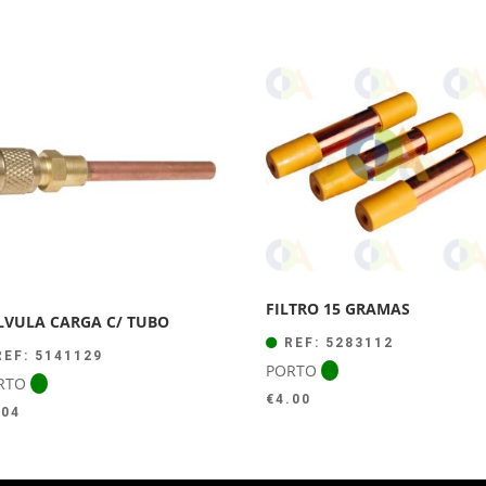
preço
preço
original
atual
era:
é:
€44.00.
€39.50.
FILTRO 15 GRAMAS
LVULA CARGA C/ TUBO
REF: 5283112
EF: 5141129
PORTO
RTO
€
4.00
.04