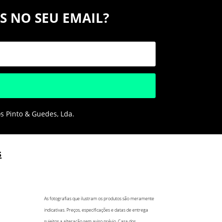
S NO SEU EMAIL?
os Pinto & Guedes, Lda.
s
As fotografias que ilustram os produtos são meramente
indicativas. Preços, especificações e datas de entrega
sujeitos a alteração sem aviso prévio. Casa dos