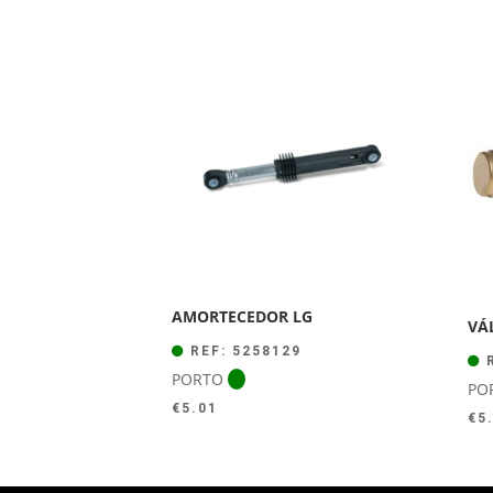
AMORTECEDOR LG
VÁ
REF: 5258129
R
PORTO
PO
€
5.01
€
5