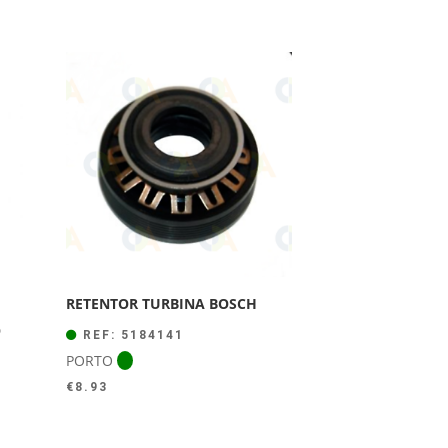
RETENTOR TURBINA BOSCH
O
REF: 5184141
PORTO
€
8.93