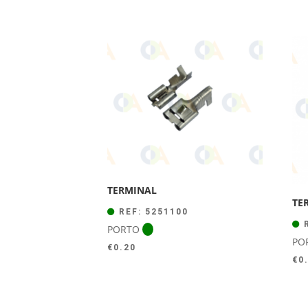
TERMINAL
TE
REF: 5251100
R
PORTO
PO
€
0.20
€
0