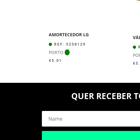
AMORTECEDOR LG
VÁ
REF: 5258129
R
PORTO
PO
€
5.01
€
5
QUER RECEBER T