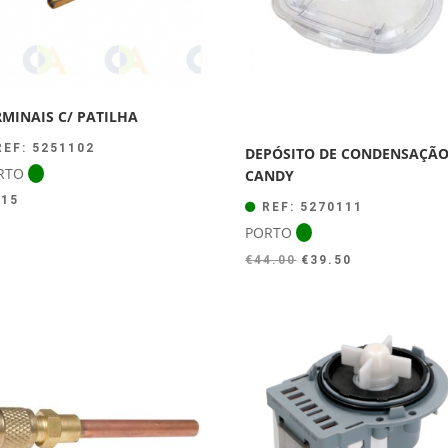
RMINAIS C/ PATILHA
EF: 5251102
DEPÓSITO DE CONDENSAÇÃ
RTO
CANDY
.15
REF: 5270111
PORTO
O
O
€
44.00
€
39.50
preço
preço
original
atual
era:
é:
€44.00.
€39.50.