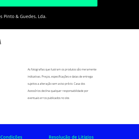
os Pinto & Guedes, Lda.
s
As fotografias que ilustram os produtos são meramente
indicativas. Preços, especificações e datas de entrega
sujeitos a alteração sem aviso prévio. Casa dos
Acessórios declina qualquer responsabilidade por
eventuais erros publicados no site.
 Condições
Resolução de Litígios