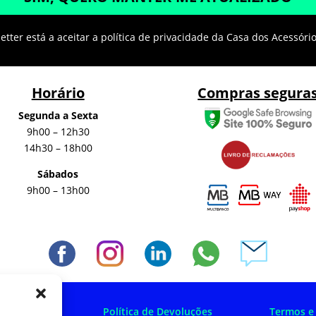
tter está a aceitar a política de privacidade da Casa dos Acessóri
Horário
Compras segura
Segunda a Sexta
9h00 – 12h30
14h30 – 18h00
Sábados
9h00 – 13h00
 Privacidade
Política de Devoluções
Termos e