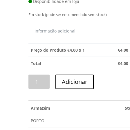
Disponibilidade em loja
Em stock (pode ser encomendado sem stock)
Preço do Produto €
4.00
x 1
€
4.00
Total
€
4.00
Quantidade
Adicionar
de
RETENTOR
35X65,55X10/12
Armazém
St
PORTO