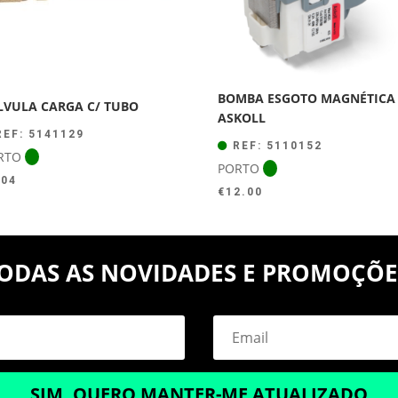
BOMBA ESGOTO MAGNÉTICA
LVULA CARGA C/ TUBO
ASKOLL
EF: 5141129
REF: 5110152
RTO
PORTO
.04
€
12.00
ODAS AS NOVIDADES E PROMOÇÕE
SIM, QUERO MANTER-ME ATUALIZADO