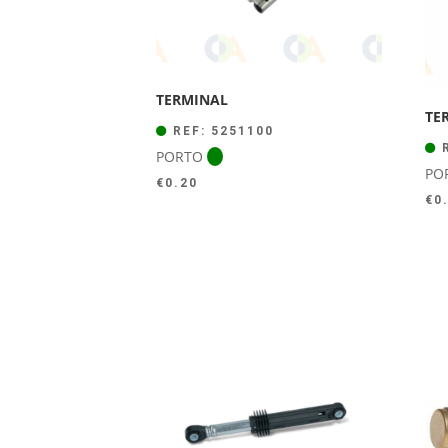
TERMINAL
TE
REF: 5251100
R
PORTO
PO
€
0.20
€
0