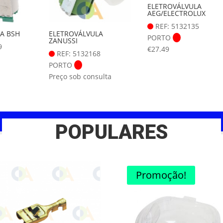
ELETROVÁLVULA
AEG/ELECTROLUX
REF: 5132135
A BSH
ELETROVÁLVULA
PORTO
ZANUSSI
9
€
27.49
REF: 5132168
PORTO
Preço sob consulta
POPULARES
Promoção!