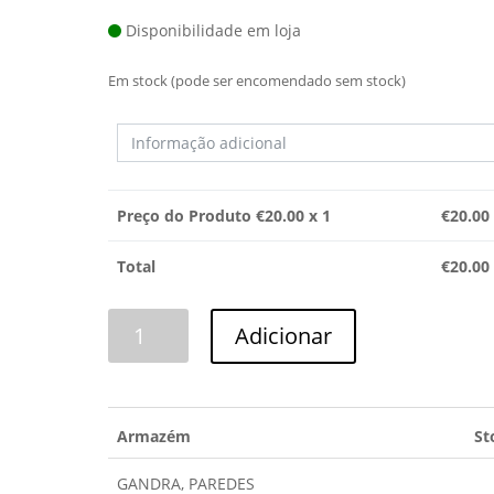
Disponibilidade em loja
Em stock (pode ser encomendado sem stock)
Preço do Produto €
20.00
x 1
€
20.00
Total
€
20.00
Quantidade
Adicionar
de
RESISTÊNCIA
CIRCULAR
BSH
Armazém
St
GANDRA, PAREDES