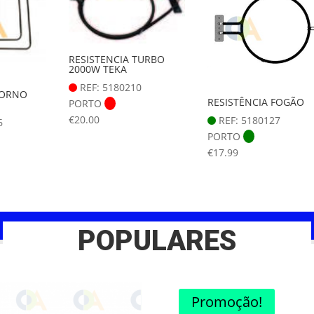
RESISTENCIA TURBO
2000W TEKA
REF: 5180210
FORNO
RESISTÊNCIA FOGÃO
PORTO
€
20.00
REF: 5180127
6
PORTO
€
17.99
POPULARES
Promoção!