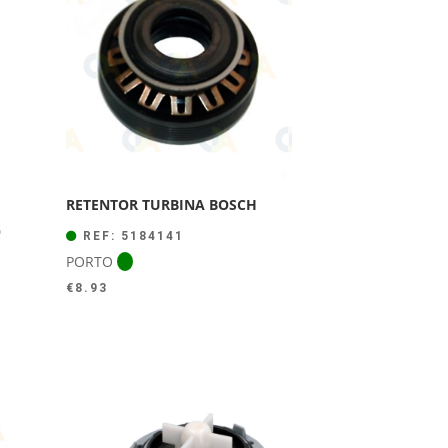
RETENTOR TURBINA BOSCH
O
REF: 5184141
PORTO
€
8.93