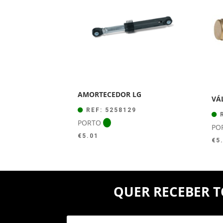
AMORTECEDOR LG
VÁ
REF: 5258129
R
PORTO
PO
€
5.01
€
5
QUER RECEBER T