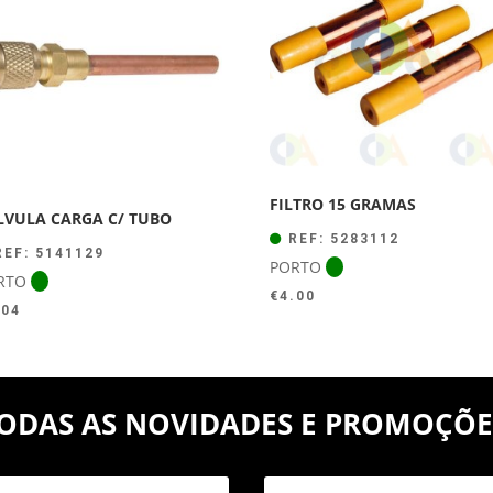
FILTRO 15 GRAMAS
LVULA CARGA C/ TUBO
REF: 5283112
EF: 5141129
PORTO
RTO
€
4.00
.04
ODAS AS NOVIDADES E PROMOÇÕE