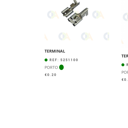
TERMINAL
TE
REF: 5251100
R
PORTO
PO
€
0.20
€
0