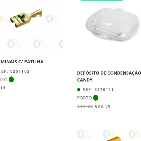
RMINAIS C/ PATILHA
EF: 5251102
DEPÓSITO DE CONDENSAÇÃ
RTO
CANDY
.15
REF: 5270111
PORTO
O
O
€
44.00
€
39.50
preço
preço
original
atual
era:
é:
€44.00.
€39.50.