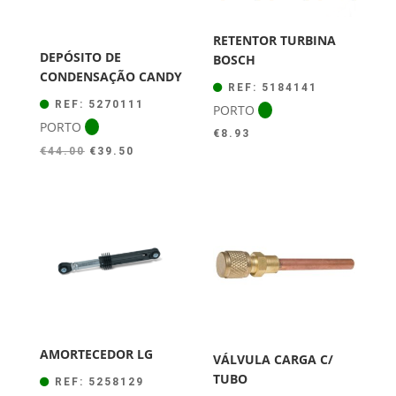
RETENTOR TURBINA
DEPÓSITO DE
BOSCH
CONDENSAÇÃO CANDY
REF: 5184141
REF: 5270111
PORTO
PORTO
€
8.93
O
O
€
44.00
€
39.50
preço
preço
original
atual
era:
é:
€44.00.
€39.50.
AMORTECEDOR LG
VÁLVULA CARGA C/
TUBO
REF: 5258129