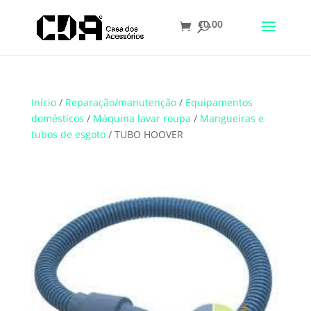
€
0.00
Translate
Início
/
Reparação/manutenção
/
Equipamentos
domésticos
/
Máquina lavar roupa
/
Mangueiras e
tubos de esgoto
/ TUBO HOOVER