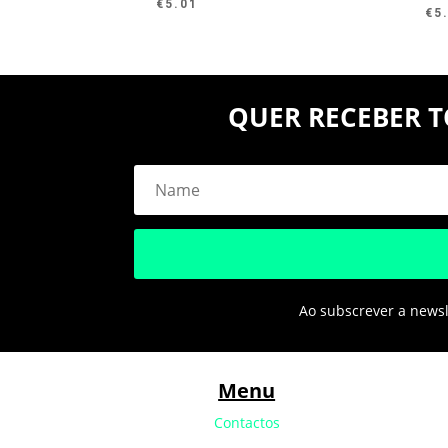
€
5.01
€
5
QUER RECEBER T
Ao subscrever a newsle
Menu
Contactos