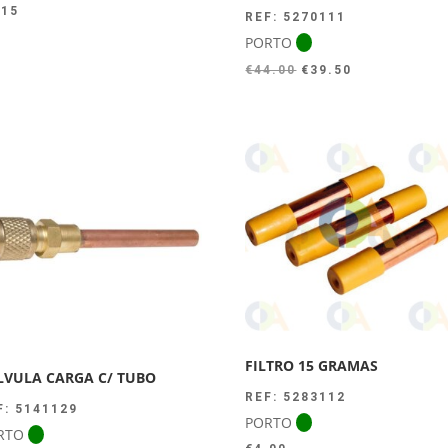
.15
REF: 5270111
PORTO
O
O
€
44.00
€
39.50
preço
preço
original
atual
era:
é:
€44.00.
€39.50.
FILTRO 15 GRAMAS
LVULA CARGA C/ TUBO
REF: 5283112
F: 5141129
PORTO
RTO