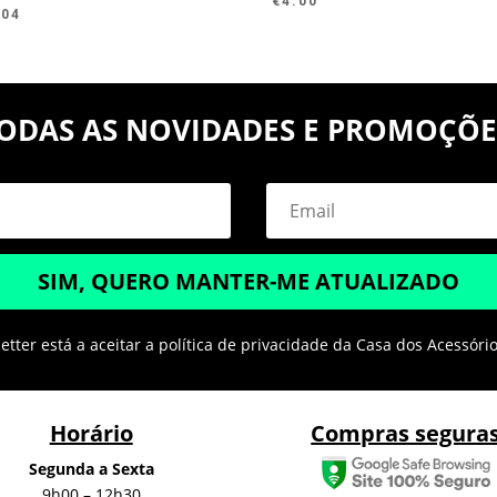
€
4.00
.04
ODAS AS NOVIDADES E PROMOÇÕE
SIM, QUERO MANTER-ME ATUALIZADO
tter está a aceitar a política de privacidade da Casa dos Acessóri
Horário
Compras segura
Segunda a Sexta
9h00 – 12h30