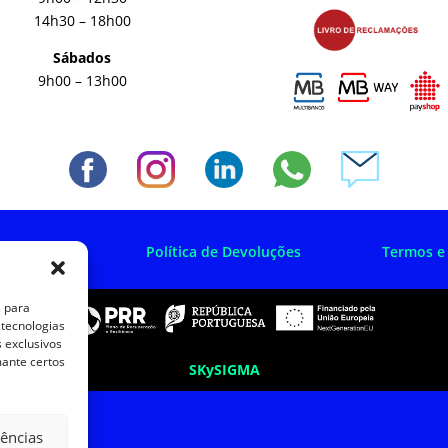
14h30 – 18h00
Sábados
9h00 – 13h00
 Privacidade
Política de Devoluções
Termos e
s para
 tecnologias
 exclusivos
mante certos
SKySIGMA
rências