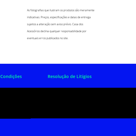
As fotografias que ilustram os produtos são meramente
indicativas. Preços, especificações e datas de entrega
sujeitos a alteração sem aviso prévio. Casa dos
Acessórios declina qualquer responsabilidade por
eventuais erros publicados no site.
 Condições
Resolução de Litígios