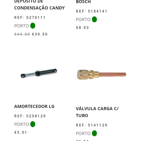
DEPÓSITO DE
BOSCH
CONDENSAÇÃO CANDY
REF: 5184141
REF: 5270111
PORTO
PORTO
€
8.93
O
O
€
44.00
€
39.50
preço
preço
original
atual
era:
é:
€44.00.
€39.50.
AMORTECEDOR LG
VÁLVULA CARGA C/
TUBO
REF: 5258129
PORTO
REF: 5141129
PORTO
€
5.01