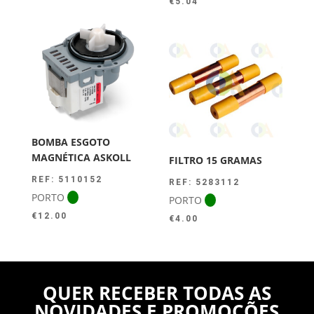
€
5.04
BOMBA ESGOTO
MAGNÉTICA ASKOLL
FILTRO 15 GRAMAS
REF: 5110152
REF: 5283112
PORTO
PORTO
€
12.00
€
4.00
QUER RECEBER TODAS AS
NOVIDADES E PROMOÇÕES