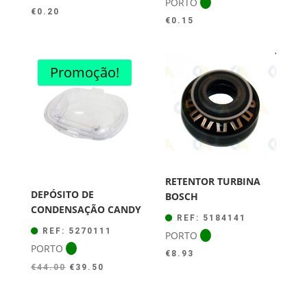
PORTO
€
0.20
€
0.15
Promoção!
RETENTOR TURBINA
DEPÓSITO DE
BOSCH
CONDENSAÇÃO CANDY
REF: 5184141
REF: 5270111
PORTO
PORTO
€
8.93
O
O
€
44.00
€
39.50
preço
preço
original
atual