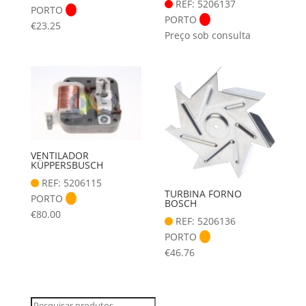
REF: 5206137
PORTO
PORTO
€
23.25
Preço sob consulta
VENTILADOR
KÜPPERSBUSCH
REF: 5206115
TURBINA FORNO
PORTO
BOSCH
€
80.00
REF: 5206136
PORTO
€
46.76