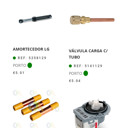
era:
é:
€44.00.
€39.50.
AMORTECEDOR LG
VÁLVULA CARGA C/
TUBO
REF: 5258129
PORTO
REF: 5141129
PORTO
€
5.01
€
5.04