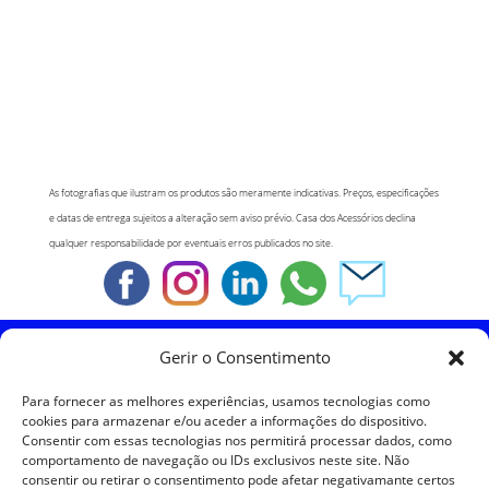
As fotografias que ilustram os produtos são meramente indicativas. Preços, especificações
e datas de entrega sujeitos a alteração sem aviso prévio. Casa dos Acessórios declina
qualquer responsabilidade por eventuais erros publicados no site.
Gerir o Consentimento
Política de Cookies
Para fornecer as melhores experiências, usamos tecnologias como
Política de Privacidade
cookies para armazenar e/ou aceder a informações do dispositivo.
Consentir com essas tecnologias nos permitirá processar dados, como
comportamento de navegação ou IDs exclusivos neste site. Não
Política de Devoluções
consentir ou retirar o consentimento pode afetar negativamante certos