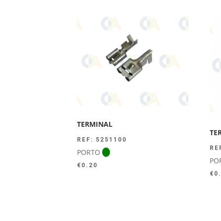
TERMINAL
TE
REF: 5251100
RE
PORTO
PO
€
0.20
€
0