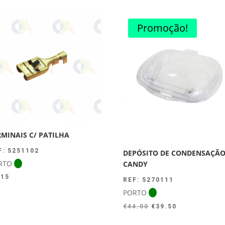
Promoção!
RMINAIS C/ PATILHA
F: 5251102
DEPÓSITO DE CONDENSAÇÃ
RTO
CANDY
.15
REF: 5270111
PORTO
O
O
€
44.00
€
39.50
preço
preço