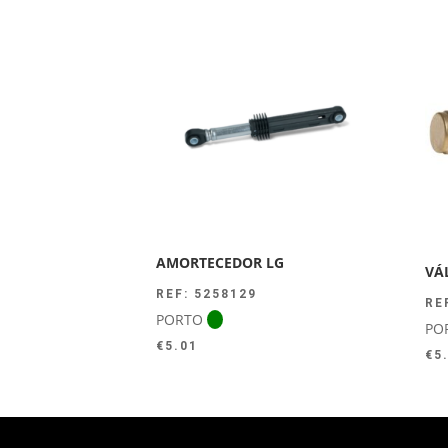
AMORTECEDOR LG
VÁ
REF: 5258129
RE
PORTO
PO
€
5.01
€
5