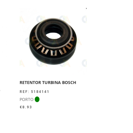
RETENTOR TURBINA BOSCH
O
REF: 5184141
PORTO
€
8.93