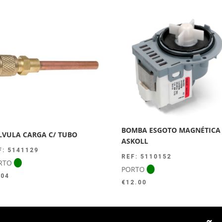
original
atual
era:
é:
€44.00.
€39.50.
BOMBA ESGOTO MAGNÉTICA
LVULA CARGA C/ TUBO
ASKOLL
F: 5141129
REF: 5110152
RTO
PORTO
.04
€
12.00