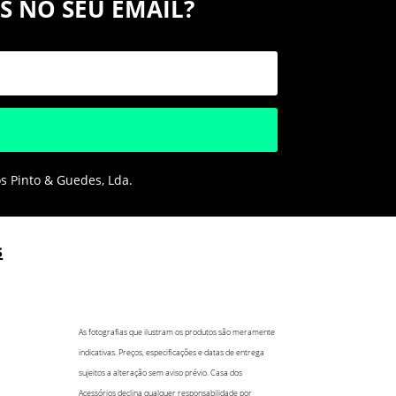
S NO SEU EMAIL?
os Pinto & Guedes, Lda.
s
As fotografias que ilustram os produtos são meramente
indicativas. Preços, especificações e datas de entrega
sujeitos a alteração sem aviso prévio. Casa dos
Acessórios declina qualquer responsabilidade por